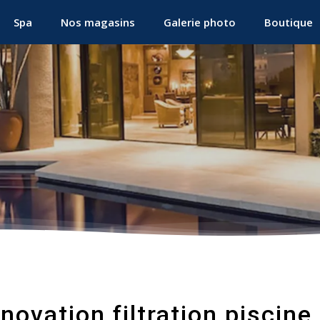
Spa
Nos magasins
Galerie photo
Boutique
novation filtration piscin