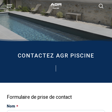
Skip
Menu
to
sear
main
content
CONTACTEZ AGR PISCINE
Formulaire de prise de contact
Nom
*