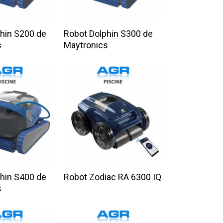
 La Suite
Lire La Suite
hin S200 de
Robot Dolphin S300 de
s
Maytronics
 La Suite
Lire La Suite
hin S400 de
Robot Zodiac RA 6300 IQ
s