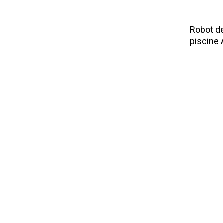
L
Robot d
piscine 