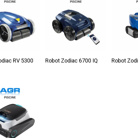
ire La Suite
Lire La Suite
Lire
odiac RV 5300
Robot Zodiac 6700 IQ
Robot Zod