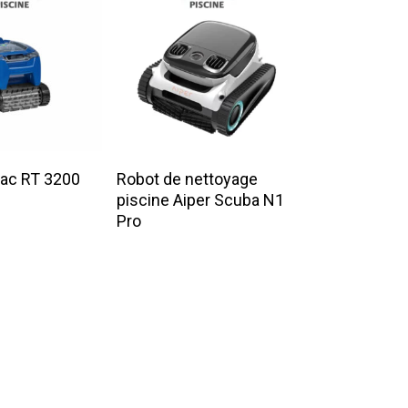
 La Suite
Lire La Suite
iac RT 3200
Robot de nettoyage
piscine Aiper Scuba N1
Pro