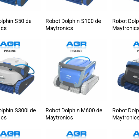
ire La Suite
Lire La Suite
Lire
olphin S50 de
Robot Dolphin S100 de
Robot Dolp
ics
Maytronics
Maytronic
ire La Suite
Lire La Suite
Lire
lphin S300i de
Robot Dolphin M600 de
Robot Dolp
ics
Maytronics
Maytronic