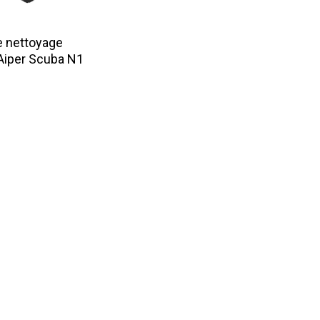
ire La Suite
e nettoyage
Aiper Scuba N1