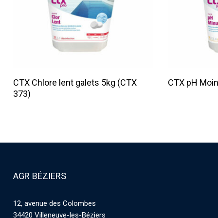
Lire La Suite
CTX Chlore lent galets 5kg (CTX
CTX pH Moin
373)
AGR BÉZIERS
12, avenue des Colombes
34420 Villeneuve-les-Béziers