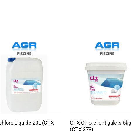
Lire La Suite
Lire La Suite
hlore Liquide 20L (CTX
CTX Chlore lent galets 5k
(CTX 373)