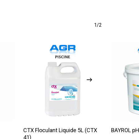
1/2
Lire La Suite
g
CTX Floculant Liquide 5L (CTX
BAYROL pH 
41)