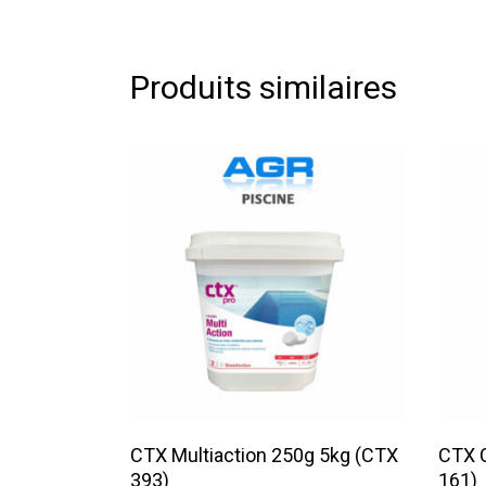
Produits similaires
Lire La Suite
CTX Multiaction 250g 5kg (CTX
CTX C
393)
161)