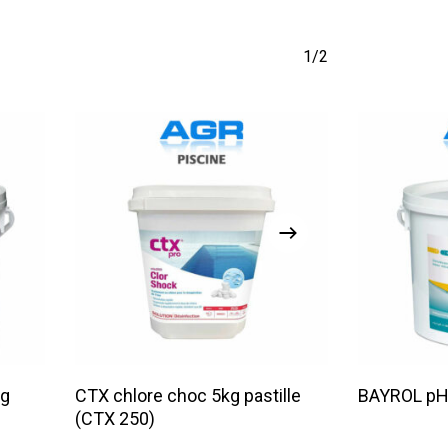
1/2
Lire La Suite
kg
CTX chlore choc 5kg pastille
BAYROL pH 
(CTX 250)