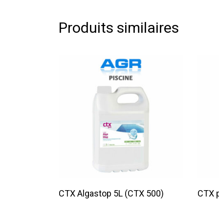
Produits similaires
Lire La Suite
CTX Algastop 5L (CTX 500)
CTX p