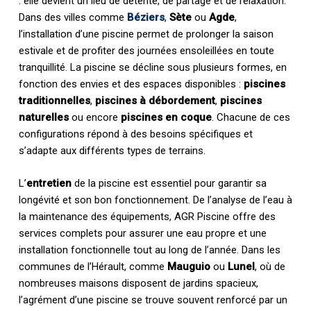
: elle devient un lieu de détente, de partage et de relaxation.
Dans des villes comme
Béziers
,
Sète
ou
Agde
,
l’installation d’une piscine permet de prolonger la saison
estivale et de profiter des journées ensoleillées en toute
tranquillité. La piscine se décline sous plusieurs formes, en
fonction des envies et des espaces disponibles :
piscines
traditionnelles
,
piscines à débordement
,
piscines
naturelles
ou encore
piscines en coque
. Chacune de ces
configurations répond à des besoins spécifiques et
s’adapte aux différents types de terrains.
L’
entretien
de la piscine est essentiel pour garantir sa
longévité et son bon fonctionnement. De l’analyse de l’eau à
la maintenance des équipements, AGR Piscine offre des
services complets pour assurer une eau propre et une
installation fonctionnelle tout au long de l’année. Dans les
communes de l’Hérault, comme
Mauguio
ou
Lunel
, où de
nombreuses maisons disposent de jardins spacieux,
l’agrément d’une piscine se trouve souvent renforcé par un