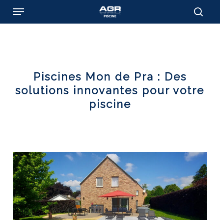
Skip
Menu
to
sear
main
content
Piscines Mon de Pra : Des
solutions innovantes pour votre
piscine