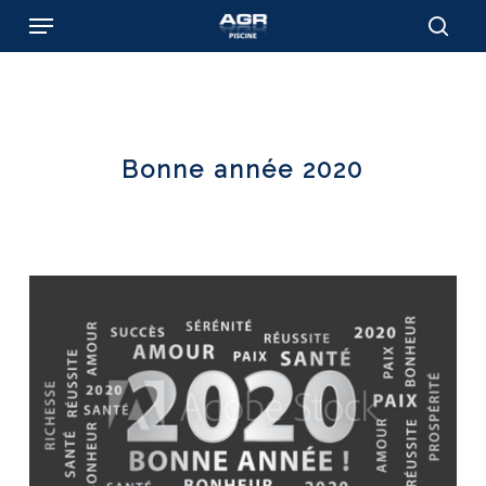
Skip
Menu
to
sear
main
content
Bonne année 2020