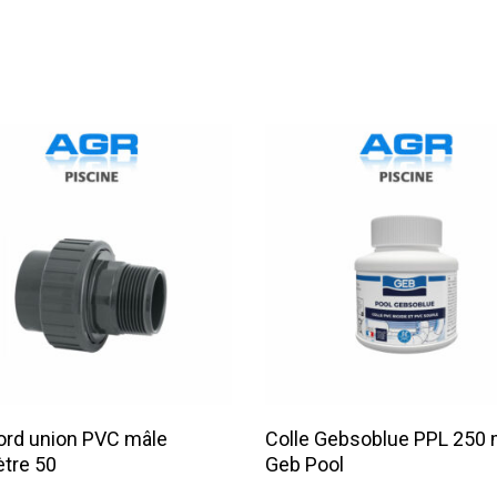
Lire La Suite
Lire La Suite
rd union PVC mâle
Colle Gebsoblue PPL 250 
tre 50
Geb Pool