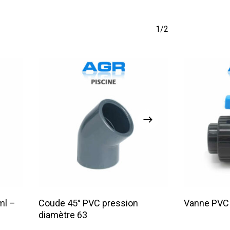
1/2
Lire La Suite
ml –
Coude 45° PVC pression
Vanne PVC 
diamètre 63