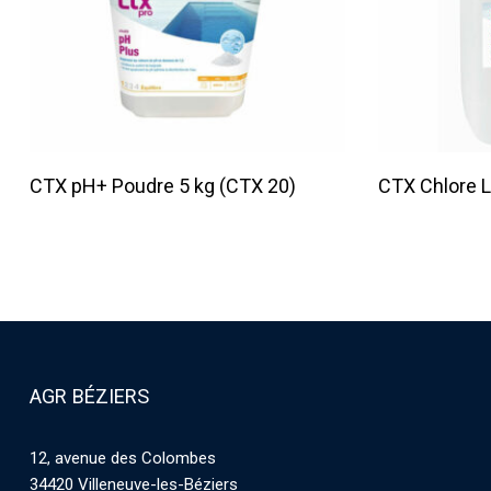
Lire La Suite
CTX pH+ Poudre 5 kg (CTX 20)
CTX Chlore L
AGR BÉZIERS
12, avenue des Colombes
34420 Villeneuve-les-Béziers