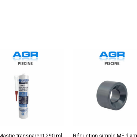
Lire La Suite
Lire La Suite
Mastic transparent 290 ml
Réduction simple MF diam