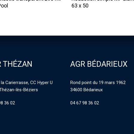
ool
63 x 50
 THÉZAN
AGR BÉDARIEUX
 la Carierrasse, CC Hyper U
Rond point du 19 mars 1962
Thézan-lès-Béziers
34600 Bédarieux
98 36 02
04 67 98 36 02