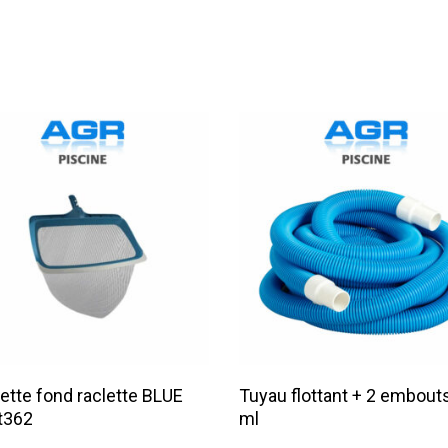
Lire La Suite
Lire La Suite
ette fond raclette BLUE
Tuyau flottant + 2 embout
t362
ml