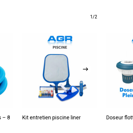
1/2
Lire La Suite
s – 8
Kit entretien piscine liner
Doseur flot