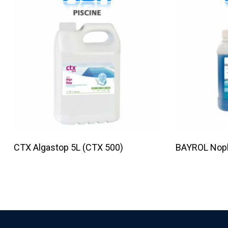
Lire La Suite
CTX Algastop 5L (CTX 500)
BAYROL Noph