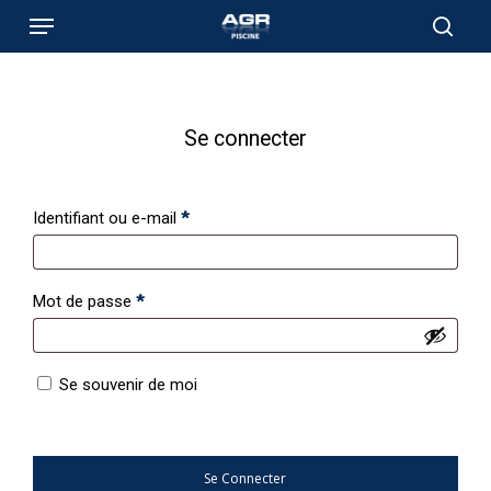
Skip
Menu
to
sear
main
content
Se connecter
Obligatoire
Identifiant ou e-mail
*
Obligatoire
Mot de passe
*
Se souvenir de moi
Se Connecter