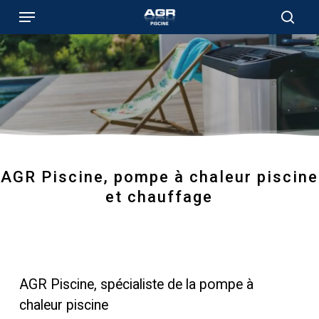
Skip
Menu
to
sear
main
content
AGR Piscine, pompe à chaleur piscine
et chauffage
AGR Piscine, spécialiste de la pompe à
chaleur piscine