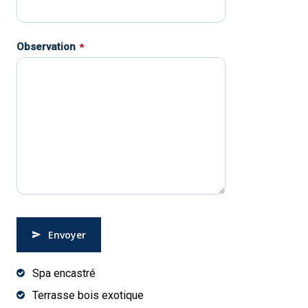
Observation
*
Envoyer
This
Spa encastré
field
Terrasse bois exotique
should