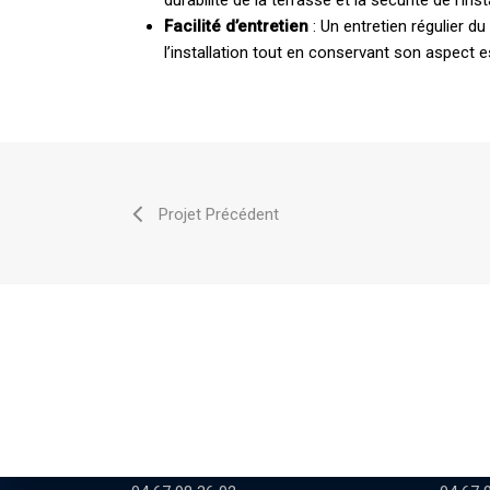
Facilité d’entretien
: Un entretien régulier d
l’installation tout en conservant son aspect e
Projet Précédent
AGR BÉZIERS
AGR
12, avenue des Colombes
Rue de
34420 Villeneuve-les-Béziers
34490 