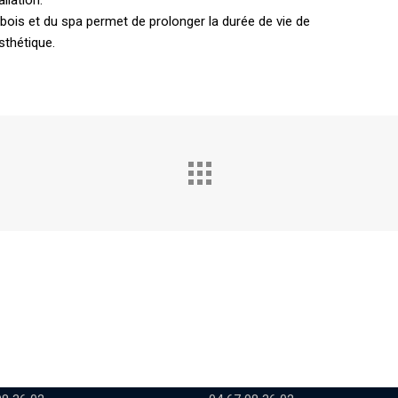
u bois et du spa permet de prolonger la durée de vie de
sthétique.
 THÉZAN
AGR BÉDARIEUX
 la Carierrasse, CC Hyper U
Rond point du 19 mars 1962
Thézan-lès-Béziers
34600 Bédarieux