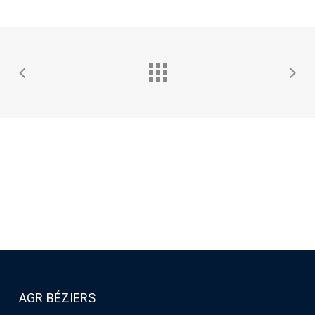
left
blank
AGR BÉZIERS