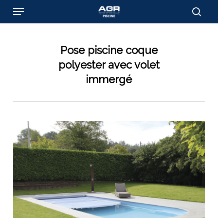
Skip
Menu
to
sear
main
content
Pose piscine coque
polyester avec volet
immergé