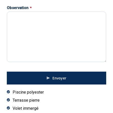
Observation
*
Envoyer
This
Piscine polyester
field
Terrasse pierre
should
Volet immergé
be