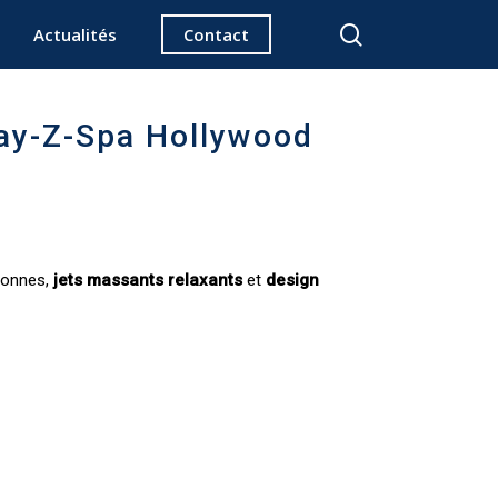
search
Actualités
Contact
Lay-Z-Spa Hollywood
sonnes,
jets massants relaxants
et
design