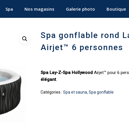
Spa
Nos magasins
Galerie photo
Boutique
Spa gonflable rond 
Airjet™ 6 personnes
Spa Lay-Z-Spa Hollywood
Airjet™ pour 6 per
élégant
.
Catégories :
Spa et sauna
,
Spa gonflable