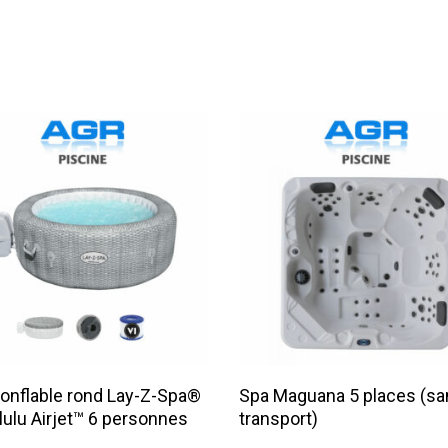
Lire La Suite
Lire La Suite
onflable rond Lay-Z-Spa®
Spa Maguana 5 places (sa
ulu Airjet™ 6 personnes
transport)