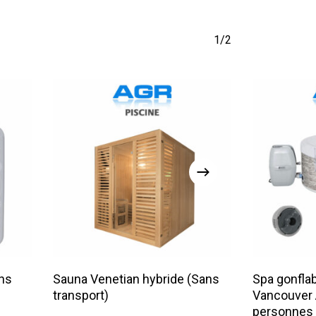
1/2
Lire La Suite
ns
Sauna Venetian hybride (Sans
Spa gonfla
transport)
Vancouver A
personnes