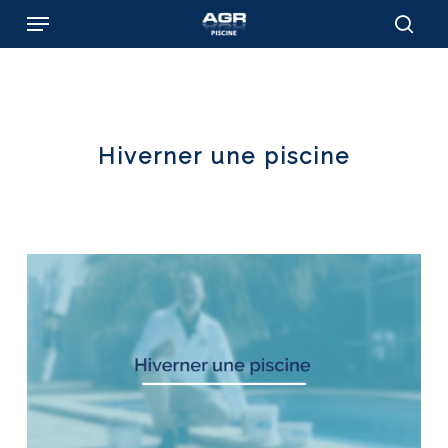
Skip
Menu
to
sear
main
content
Hiverner une piscine