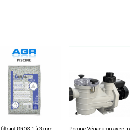
Lire La Suite
Lire La Suite
 filtrant GROS 1 à 3 mm,
Pompe Végapump avec m