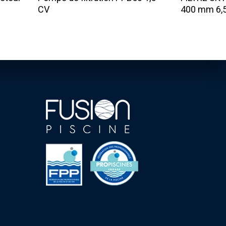
CV
400 mm 6,