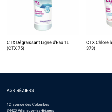
Lire La Suite
CTX Dégraissant Ligne d’Eau 1L
CTX Chlore l
(CTX 75)
373)
AGR BÉZIERS
12, avenue des Colombes
34420 Villeneuve-les-Béziers