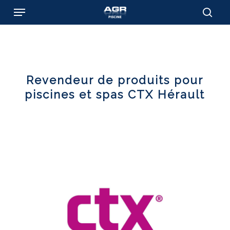
Skip
Menu
to
sear
main
content
Revendeur de produits pour
piscines et spas CTX Hérault