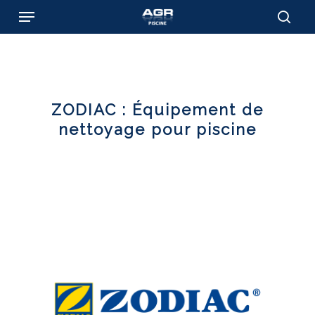
Skip
Menu
to
sear
main
content
ZODIAC : Équipement de
nettoyage pour piscine