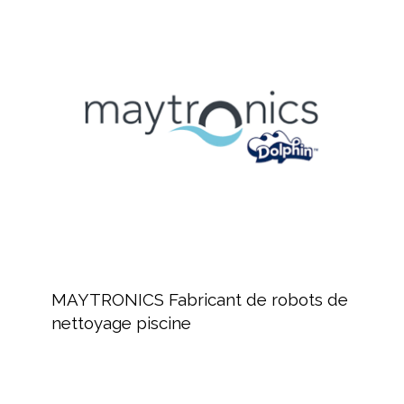
MAYTRONICS
CTX
Fabricant
Hérault
de
robots
de
nettoyage
piscine
MAYTRONICS
Fabricant
MAYTRONICS Fabricant de robots de
de
nettoyage piscine
robots
de
nettoyage
piscine