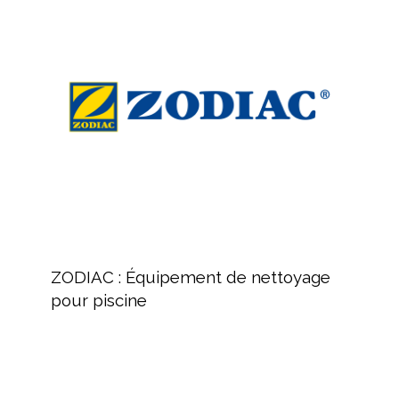
:
Équipement
de
nettoyage
pour
piscine
ZODIAC
:
ZODIAC : Équipement de nettoyage
Équipement
pour piscine
de
nettoyage
pour
piscine
Revendeur