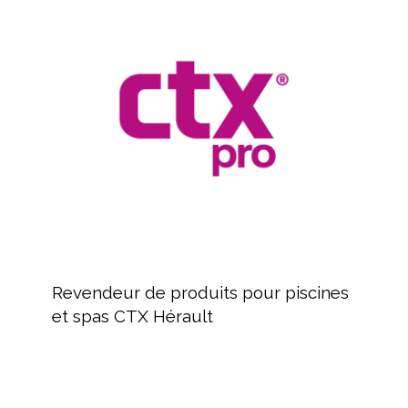
de
produits
pour
piscines
et
spas
CTX
Hérault
Revendeur
de
Revendeur de produits pour piscines
produits
et spas CTX Hérault
pour
piscines
et
spas