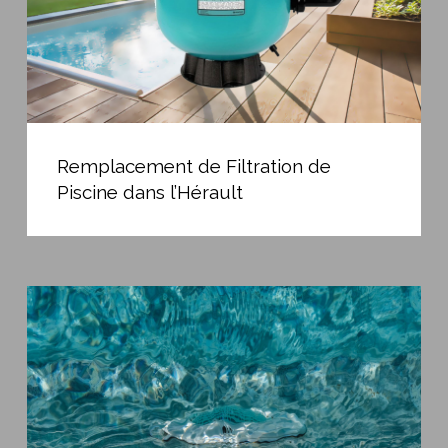
Remplacement
de
Remplacement de Filtration de
Filtration
Piscine dans l’Hérault
de
Piscine
dans
l’Hérault
Filtrer
une
eau
de
piscine