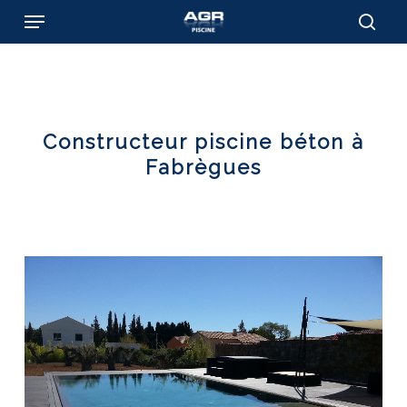
Skip
Menu
to
sear
main
content
Constructeur piscine béton à
Fabrègues