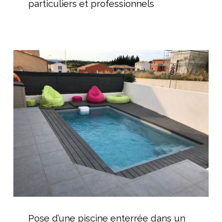
particuliers et professionnels
de
nage
pour
particuliers
Pose
et
d’une
professionnels
piscine
enterrée
dans
un
jardin
de
ville
Pose
d’une
Pose d’une piscine enterrée dans un