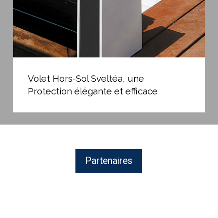
et
efficace
Volet
Hors-
Volet Hors-Sol Sveltéa, une
Sol
Protection élégante et efficace
Sveltéa,
une
Protection
élégante
et
efficace
Partenaires
ZODIAC