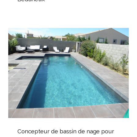
AGR
Piscine
à
Bédarieux
Concepteur
de
bassin
de
nage
pour
particuliers
et
professionnels
Concepteur
de
Concepteur de bassin de nage pour
bassin