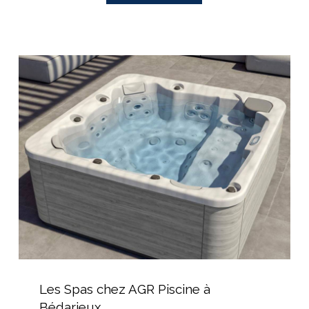
Les
Spas
chez
AGR
Piscine
à
Bédarieux
Les
Spas
Les Spas chez AGR Piscine à
chez
Bédarieux