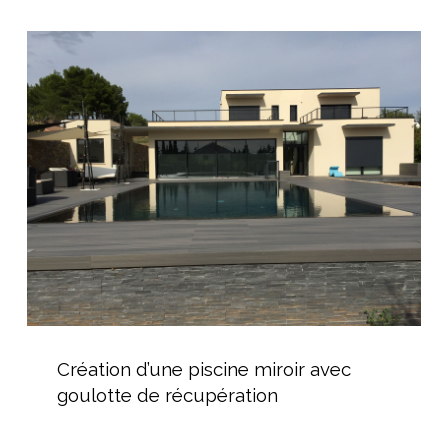
hors-
sol
Création
d’une
piscine
miroir
avec
goulotte
de
récupération
Création
d’une
Création d’une piscine miroir avec
piscine
goulotte de récupération
miroir
avec