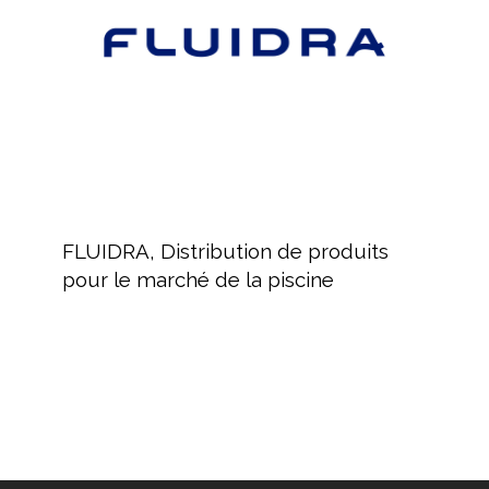
le
marché
de
la
piscine
FLUIDRA,
Distribution
FLUIDRA, Distribution de produits
de
pour le marché de la piscine
produits
pour
le
marché
de
la
piscine