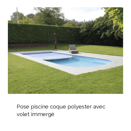
Pose
piscine
coque
polyester
avec
volet
immergé
Pose
piscine
Pose piscine coque polyester avec
coque
volet immergé
polyester
avec