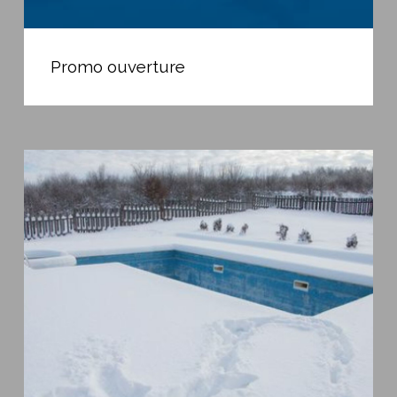
Promo
ouverture
Promo ouverture
OFFRE
PROMOTIONNELLE
”
SPECIAL
HIVERNAGE
”