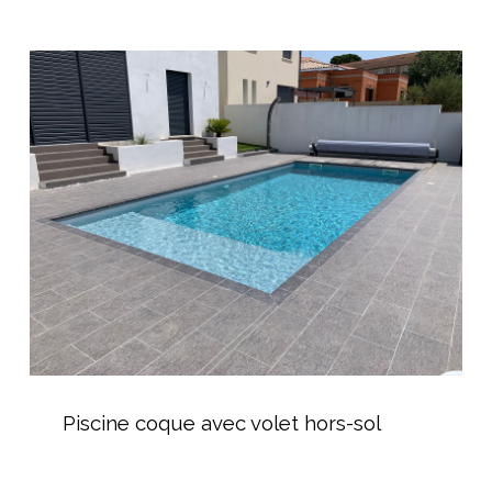
d’extérieur
Piscine
coque
avec
volet
hors-
sol
Piscine
coque
Piscine coque avec volet hors-sol
avec
volet