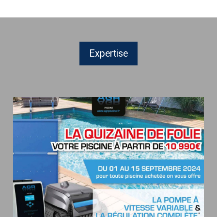
goulotte
de
récupération
Expertise
La
Quinzaine
de
folie