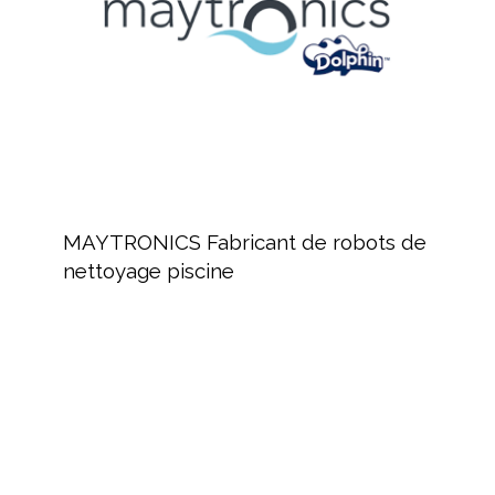
nettoyage
piscine
MAYTRONICS
Fabricant
MAYTRONICS Fabricant de robots de
de
nettoyage piscine
robots
de
nettoyage
piscine
FLUIDRA,
Distribution
de
produits
pour