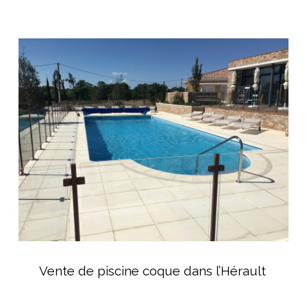
Vente
de
piscine
coque
dans
l’Hérault
Vente
de
Vente de piscine coque dans l’Hérault
piscine
coque