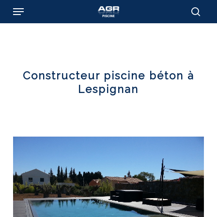
Skip
Menu
to
sear
main
content
Constructeur piscine béton à
Lespignan