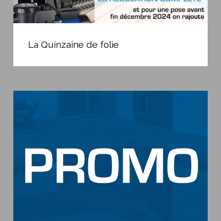
La
Quinzaine
La Quinzaine de folie
de
folie
Promo
ouverture