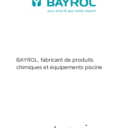
et
équipements
piscine
BAYROL,
fabricant
BAYROL, fabricant de produits
de
chimiques et équipements piscine
produits
chimiques
et
équipements
MAYTRONICS
piscine
Fabricant
de
robots
de