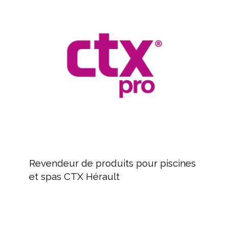
de
produits
pour
piscines
et
spas
CTX
Hérault
Revendeur
de
Revendeur de produits pour piscines
produits
et spas CTX Hérault
pour
piscines
et
spas