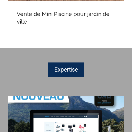
Vente
de
Vente de Mini Piscine pour jardin de
Mini
ville
Piscine
pour
jardin
de
ville
Expertise
Boutique
en
ligne