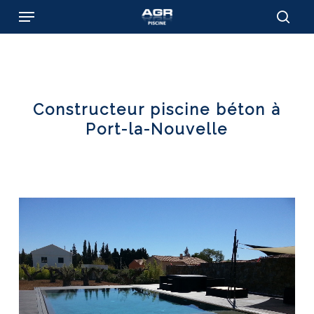
Skip
Menu
to
sear
main
content
Constructeur piscine béton à
Port-la-Nouvelle