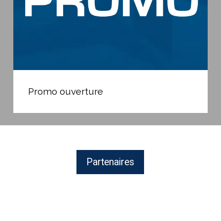
Promo
ouverture
Promo ouverture
Partenaires
ZODIAC