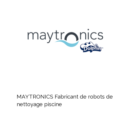
MAYTRONICS
CTX
Fabricant
Hérault
de
robots
de
nettoyage
piscine
MAYTRONICS
Fabricant
MAYTRONICS Fabricant de robots de
de
nettoyage piscine
robots
de
nettoyage
piscine