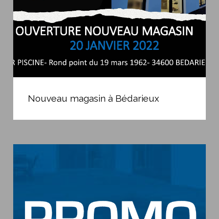
Nouveau
magasin
Nouveau magasin à Bédarieux
à
Bédarieux
Promo
ouverture