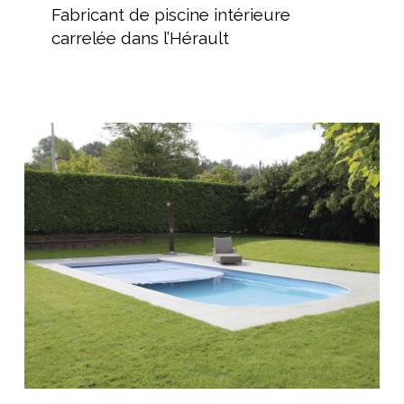
de
Fabricant de piscine intérieure
piscine
carrelée dans l’Hérault
intérieure
carrelée
dans
l’Hérault
Pose
piscine
coque
polyester
avec
volet
immergé
Pose