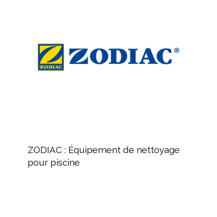
:
Équipement
de
nettoyage
pour
piscine
ZODIAC
:
ZODIAC : Équipement de nettoyage
Équipement
pour piscine
de
nettoyage
pour
piscine
Revendeur