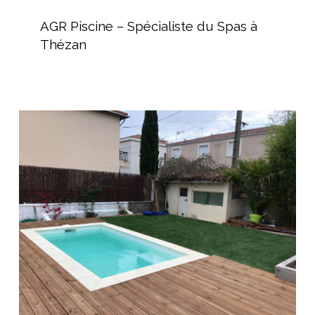
AGR
Piscine
AGR Piscine – Spécialiste du Spas à
–
Thézan
Spécialiste
du
Spas
à
Vente
Thézan
de
Mini
Piscine
pour
jardin
de
ville