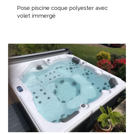
piscine
Pose piscine coque polyester avec
coque
volet immergé
polyester
avec
volet
immergé
AGR
Piscine
–
Spécialiste
du
Spas
à
Thézan