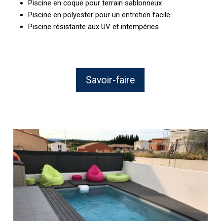
Piscine en coque pour terrain sablonneux
Piscine en polyester pour un entretien facile
Piscine résistante aux UV et intempéries
Savoir-faire
Pose
d’une
piscine
enterrée
dans
un
jardin
de