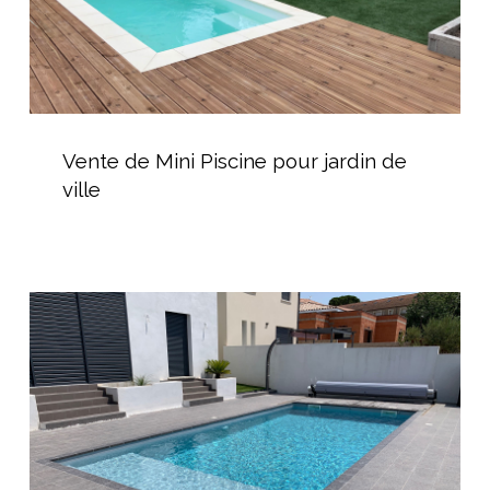
Vente
de
Vente de Mini Piscine pour jardin de
Mini
ville
Piscine
pour
jardin
de
Piscine
ville
coque
avec
volet
hors-
sol