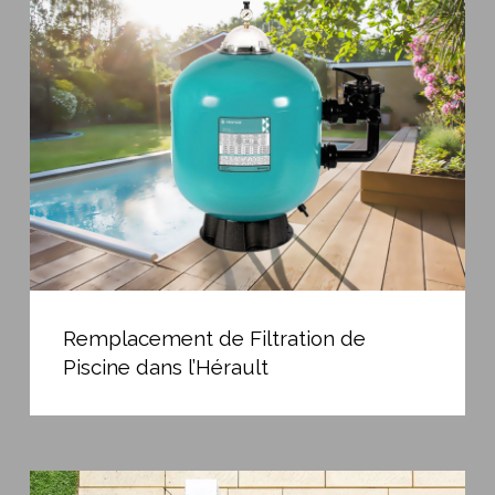
de
Filtration
de
Piscine
dans
l’Hérault
Remplacement
de
Remplacement de Filtration de
Filtration
Piscine dans l’Hérault
de
Piscine
dans
l’Hérault
Préparer