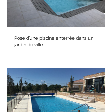
ville
Pose
d’une
Pose d’une piscine enterrée dans un
piscine
jardin de ville
enterrée
dans
un
jardin
Vente
de
de
ville
piscine
coque
dans
l’Hérault