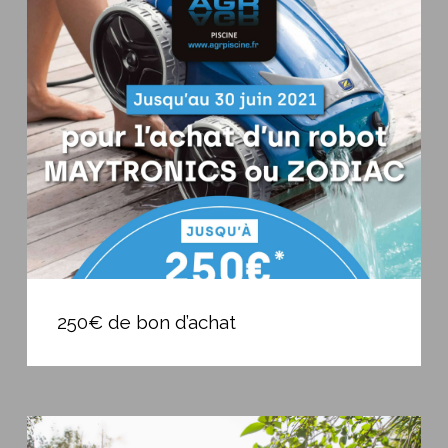
de
bon
d’achat
250€
de
250€ de bon d’achat
bon
d’achat
Remplacement