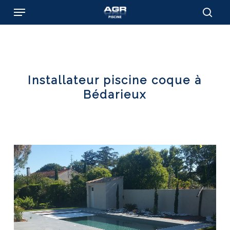
Skip
Menu
to
sear
main
content
Installateur piscine coque à
Bédarieux