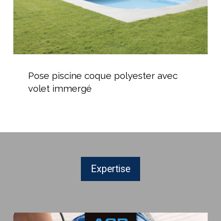
Pose
piscine
Pose piscine coque polyester avec
coque
volet immergé
polyester
avec
volet
immergé
Expertise
250€