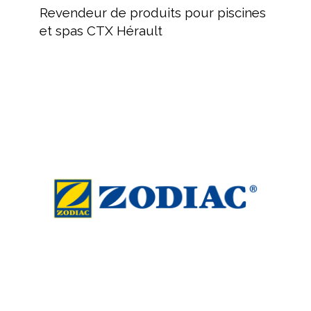
de
Revendeur de produits pour piscines
produits
et spas CTX Hérault
pour
piscines
et
spas
ZODIAC
CTX
:
Hérault
Équipement
de
nettoyage
pour
piscine
ZODIAC