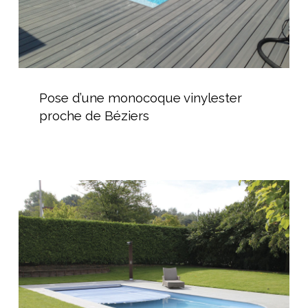
Pose
d’une
Pose d’une monocoque vinylester
monocoque
proche de Béziers
vinylester
proche
de
Béziers
Pose
piscine
coque
polyester
avec
volet
immergé