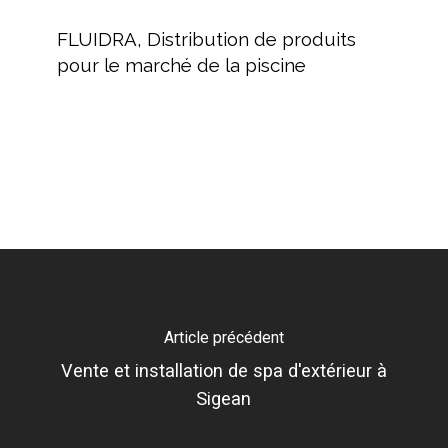
FLUIDRA,
Distribution
FLUIDRA, Distribution de produits
de
pour le marché de la piscine
produits
pour
le
marché
de
la
piscine
Article précédent
Vente et installation de spa d'extérieur à
Sigean