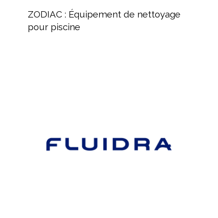
:
ZODIAC : Équipement de nettoyage
Équipement
pour piscine
de
nettoyage
pour
piscine
FLUIDRA,
Distribution
de
produits
pour
le
marché
de
la
piscine