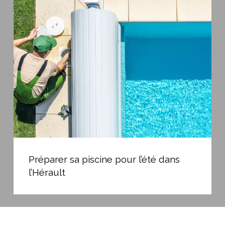
sa
piscine
pour
l’été
dans
l’Hérault
Préparer
sa
Préparer sa piscine pour l’été dans
piscine
l’Hérault
pour
l’été
dans
l’Hérault