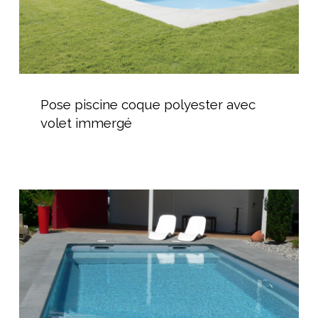
Pose
piscine
Pose piscine coque polyester avec
coque
volet immergé
polyester
avec
volet
immergé
Piscine
coque
écologique
et
durable