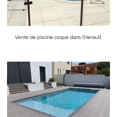
Vente
de
Vente de piscine coque dans l’Hérault
piscine
coque
dans
l’Hérault
Piscine
coque
avec
volet
hors-
sol