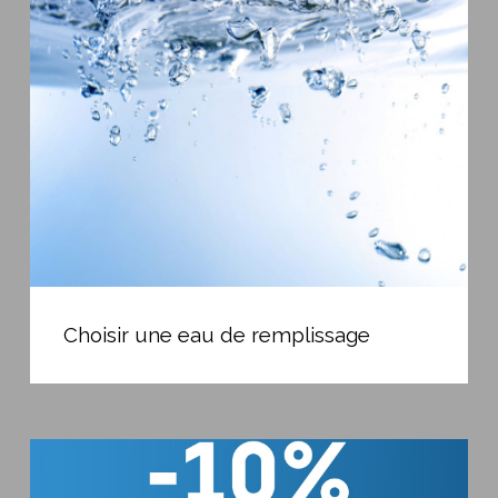
eau
de
remplissage
Choisir
une
Choisir une eau de remplissage
eau
de
remplissage
-10%
sur