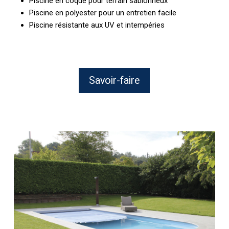
Piscine en coque pour terrain sablonneux
Piscine en polyester pour un entretien facile
Piscine résistante aux UV et intempéries
Savoir-faire
Pose
piscine
coque
polyester
avec
volet
immergé