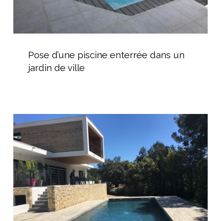
Pose
d’une
Pose d’une piscine enterrée dans un
piscine
jardin de ville
enterrée
dans
un
jardin
Construction
de
d’une
ville
Piscine
pour
une
Maison
Cubique