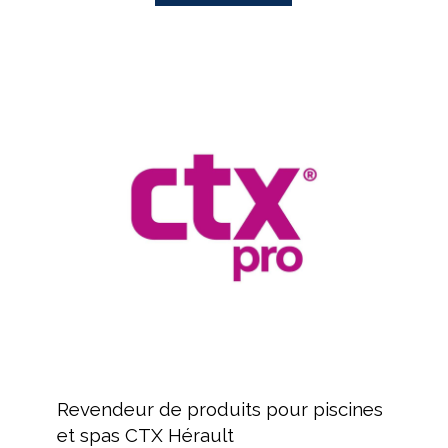
Revendeur
de
produits
pour
piscines
et
spas
CTX
Hérault
Revendeur
de
Revendeur de produits pour piscines
produits
et spas CTX Hérault