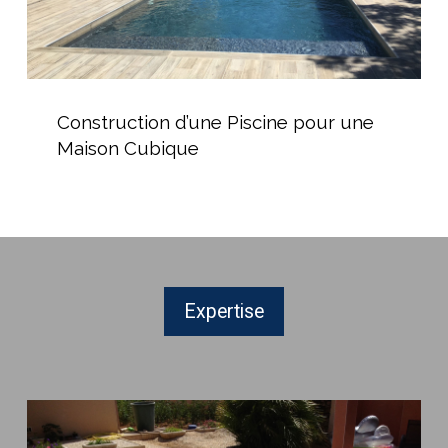
Construction
d’une
Construction d’une Piscine pour une
Piscine
Maison Cubique
pour
une
Maison
Cubique
Expertise
Acheter
une