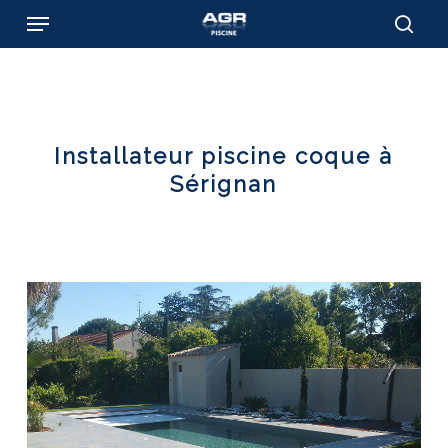
Skip
Menu
to
sear
main
content
Installateur piscine coque à
Sérignan