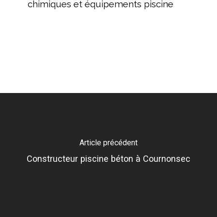
chimiques et équipements piscine
produits
chimiques
et
équipements
piscine
Article précédent
Constructeur piscine béton à Cournonsec