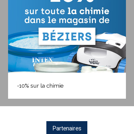
la
chimie
-10%
sur
-10% sur la chimie
la
chimie
Partenaires