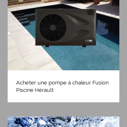
pompe
à
chaleur
Fusion
Piscine
Hérault
Acheter
une
Acheter une pompe à chaleur Fusion
pompe
Piscine Hérault
à
chaleur
Fusion
Piscine
Choisir
Hérault
une