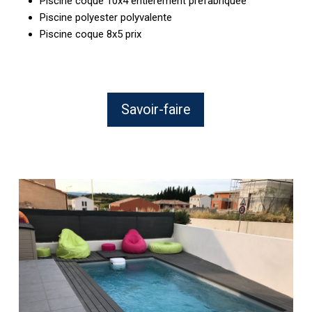
Piscine coque 10x4 entièrement préfabriquée
Piscine polyester polyvalente
Piscine coque 8x5 prix
Savoir-faire
Pose
d’une
piscine
enterrée
dans
un
jardin
de