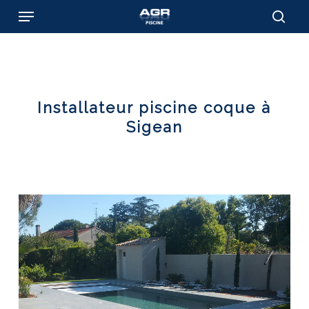
Skip
Menu
to
sear
main
content
Installateur piscine coque à
Sigean