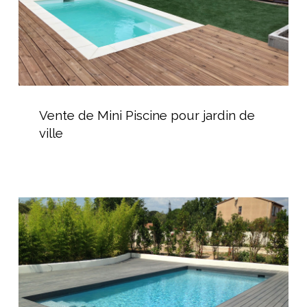
ville
Vente
de
Vente de Mini Piscine pour jardin de
Mini
ville
Piscine
pour
jardin
de
Pose
ville
d’une
monocoque
vinylester
proche
de
Béziers