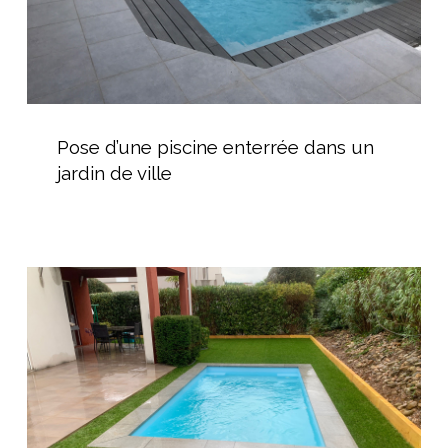
ville
Pose
d’une
Pose d’une piscine enterrée dans un
piscine
jardin de ville
enterrée
dans
un
jardin
Installateur
de
de
ville
Piscine
Coque
Polyester
dans
l’Hérault