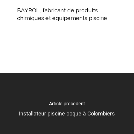
BAYROL,
fabricant
BAYROL, fabricant de produits
de
chimiques et équipements piscine
produits
chimiques
et
équipements
piscine
Article précédent
Installateur piscine coque à Colombiers