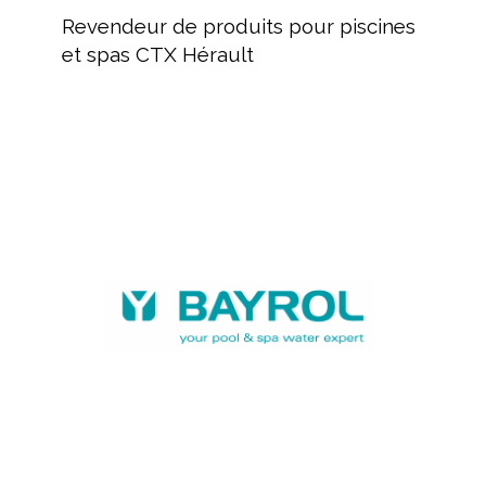
de
Revendeur de produits pour piscines
produits
et spas CTX Hérault
pour
piscines
et
spas
BAYROL,
CTX
fabricant
Hérault
de
produits
chimiques
et
équipements
piscine