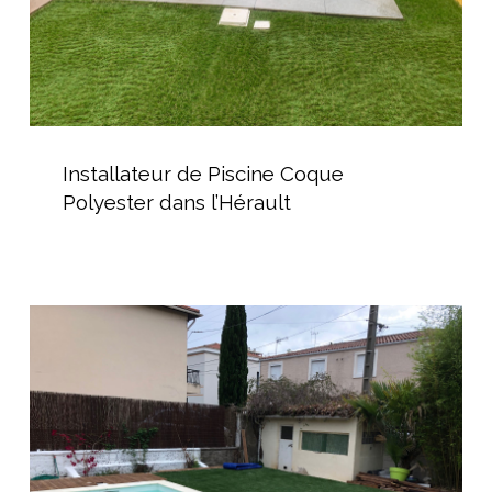
Installateur
de
Installateur de Piscine Coque
Piscine
Polyester dans l’Hérault
Coque
Polyester
dans
l’Hérault
Vente
de
Mini
Piscine
pour
jardin
de