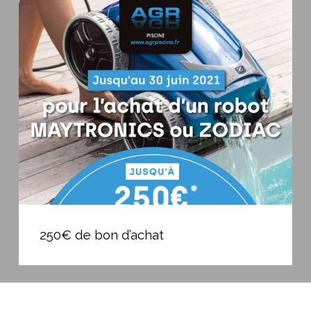
250€
de
bon
d’achat
250€
de
250€ de bon d’achat
bon
d’achat