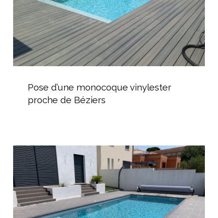
Pose
d’une
Pose d’une monocoque vinylester
monocoque
proche de Béziers
vinylester
proche
de
Béziers
Piscine
coque
avec
volet
hors-
sol