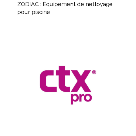
:
ZODIAC : Équipement de nettoyage
Équipement
pour piscine
de
nettoyage
pour
piscine
Revendeur
de
produits
pour
piscines
et
spas
CTX
Hérault
Revendeur