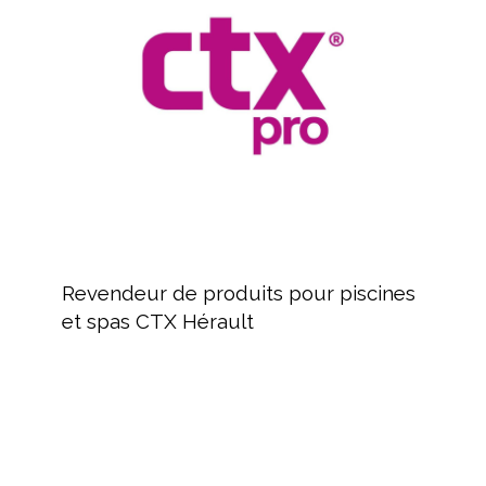
pour
piscines
et
spas
CTX
Hérault
Revendeur
de
Revendeur de produits pour piscines
produits
et spas CTX Hérault
pour
piscines
et
spas
FLUIDRA,
CTX
Distribution
Hérault