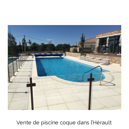
béton
à
débordement
de
Vente
forme
de
libre
piscine
coque
dans
l’Hérault
Vente
de
Vente de piscine coque dans l’Hérault
piscine