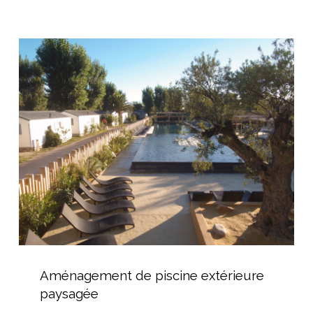
Aménagement
de
piscine
extérieure
paysagée
Aménagement
de
Aménagement de piscine extérieure
piscine
paysagée
extérieure