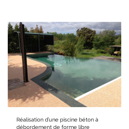
avec
volet
immergé
Réalisation
d’une
piscine
béton
à
débordement
de
forme
libre
Réalisation
d’une
Réalisation d’une piscine béton à
piscine
débordement de forme libre