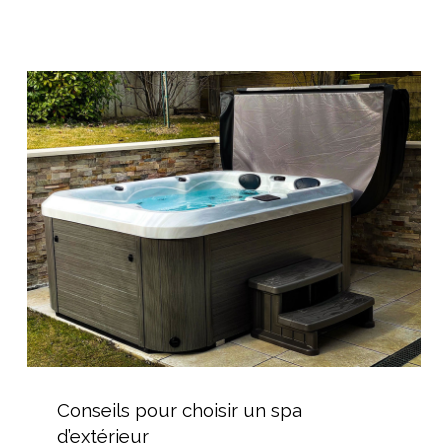
coque
dans
l’Hérault
Conseils
pour
choisir
un
spa
d’extérieur
Conseils
pour
Conseils pour choisir un spa
choisir
d’extérieur