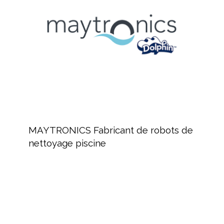
robots
de
nettoyage
piscine
MAYTRONICS
Fabricant
MAYTRONICS Fabricant de robots de
de
nettoyage piscine
robots
de
nettoyage
piscine
Revendeur
de
produits