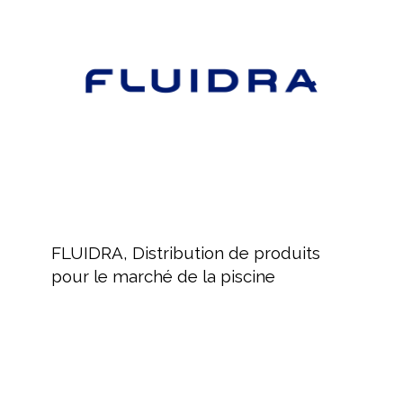
de
produits
pour
le
marché
de
la
piscine
FLUIDRA,
Distribution
FLUIDRA, Distribution de produits
de
pour le marché de la piscine
produits
pour
le
marché
de
la