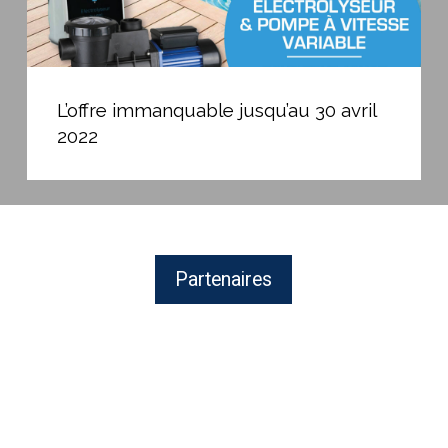
L’offre
immanquable
L’offre immanquable jusqu’au 30 avril
jusqu’au
2022
30
avril
2022
Partenaires
MAYTRONICS
Fabricant
de