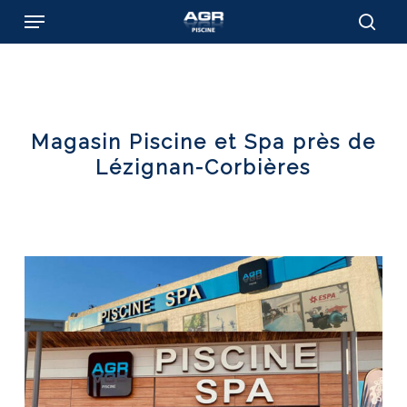
Skip
Menu
to
sear
main
content
Magasin Piscine et Spa près de
Lézignan-Corbières