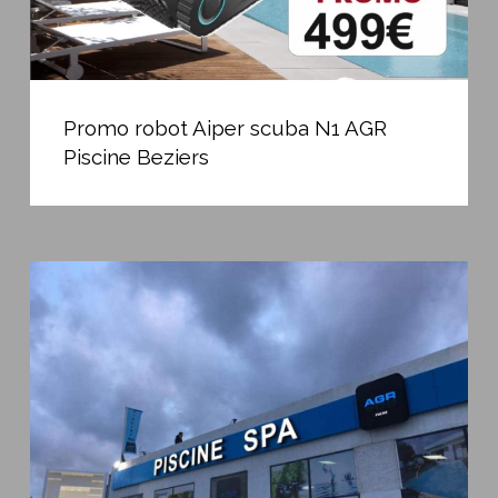
Promo
robot
Promo robot Aiper scuba N1 AGR
Aiper
Piscine Beziers
scuba
N1
AGR
Piscine
Nouveau
Beziers
magasin
de
Béziers