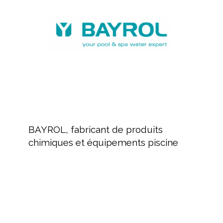
produits
chimiques
et
équipements
piscine
BAYROL,
fabricant
BAYROL, fabricant de produits
de
chimiques et équipements piscine
produits
chimiques
et
équipements
Revendeur
piscine
de
produits