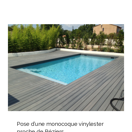
AGR
Piscine
à
Bédarieux
Pose
d’une
monocoque
vinylester
proche
de
Béziers
Pose
d’une
Pose d’une monocoque vinylester
monocoque
proche de Béziers