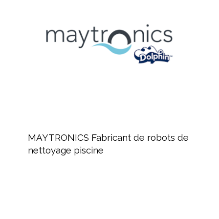
de
robots
de
nettoyage
piscine
MAYTRONICS
Fabricant
MAYTRONICS Fabricant de robots de
de
nettoyage piscine
robots
de
nettoyage
piscine