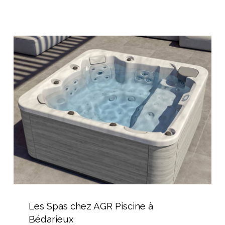
terrasse
et
jardin
Les
Spas
chez
AGR
Piscine
à
Bédarieux
Les
Spas
Les Spas chez AGR Piscine à
chez
Bédarieux