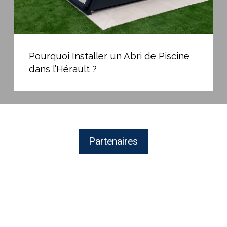
Pourquoi
Installer
Pourquoi Installer un Abri de Piscine
un
dans l’Hérault ?
Abri
de
Piscine
dans
l’Hérault
?
Partenaires
BAYROL,
fabricant
de