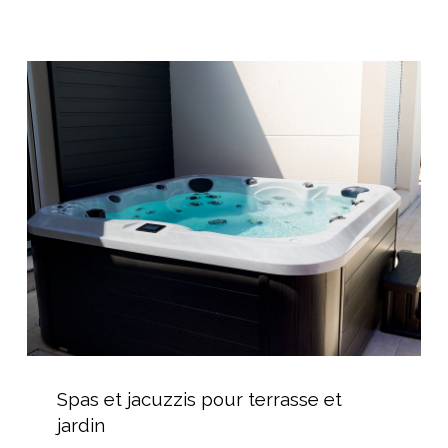
subaquatique
Spas
et
jacuzzis
pour
terrasse
et
jardin
Spas
et
Spas et jacuzzis pour terrasse et
jacuzzis
jardin
pour