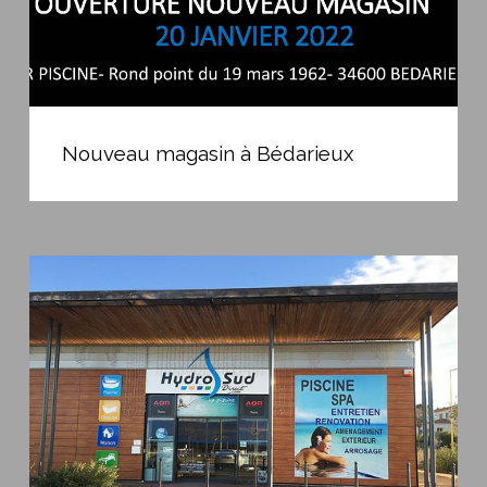
Nouveau
magasin
Nouveau magasin à Bédarieux
à
Bédarieux
Magasin
de
Thézan