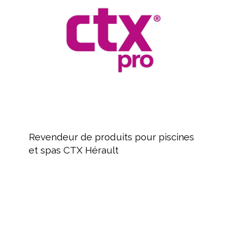
pour
piscines
et
spas
CTX
Hérault
Revendeur
de
Revendeur de produits pour piscines
produits
et spas CTX Hérault
pour
piscines
et
spas
MAYTRONICS
CTX
Fabricant
Hérault