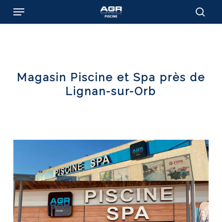
Skip
Menu
to
sear
main
content
Magasin Piscine et Spa près de
Lignan-sur-Orb