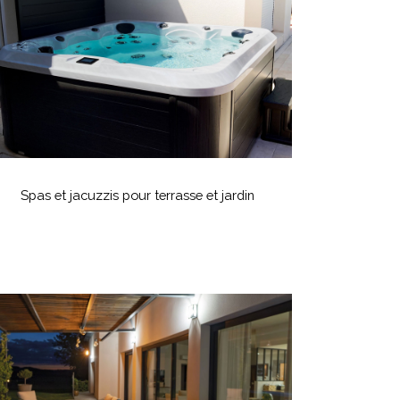
our
errasse
t
ardin
Spas
t
Spas et jacuzzis pour terrasse et jardin
acuzzis
our
errasse
t
ardin
nstallation
’un
pa
anadien
usion