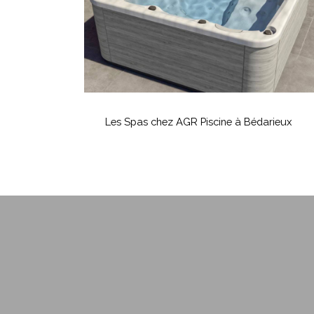
à
Bédarieux
Les
Spas
Les Spas chez AGR Piscine à Bédarieux
chez
AGR
Piscine
à
Bédarieux