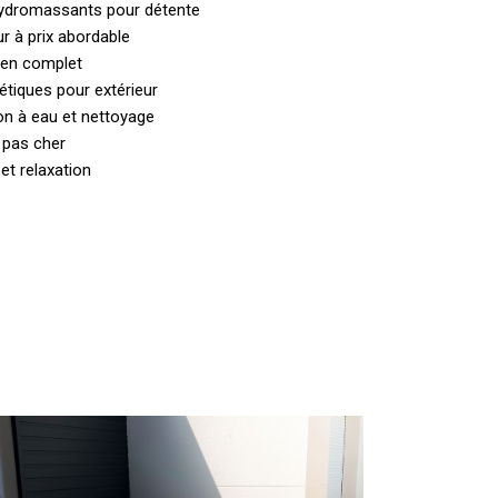
 hydromassants pour détente
ur à prix abordable
ien complet
tiques pour extérieur
ion à eau et nettoyage
r pas cher
et relaxation
Spas
t
acuzzis