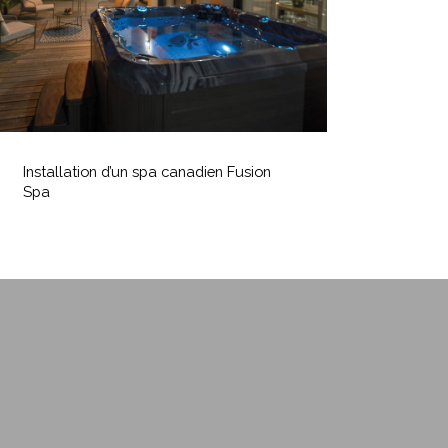
Spa
nstallation
’un
Installation d’un spa canadien Fusion
pa
Spa
anadien
usion
Spa