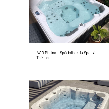
Spécialiste
du
Spas
à
Thézan
AGR
Piscine
AGR Piscine – Spécialiste du Spas à
–
Thézan
Spécialiste
du
Spas
à
Les
Thézan
Spas
chez
AGR
Piscine