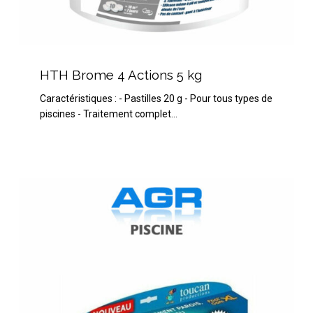
HTH
Brome
HTH Brome 4 Actions 5 kg
4
Caractéristiques : - Pastilles 20 g - Pour tous types de
Actions
piscines - Traitement complet…
5
kg
Recharge
Pool
Gom
XL