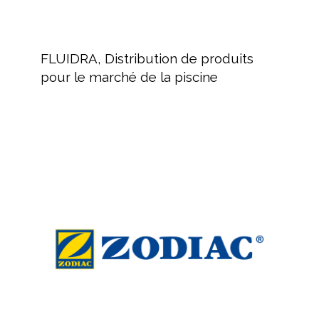
FLUIDRA,
Distribution
FLUIDRA, Distribution de produits
de
pour le marché de la piscine
produits
pour
le
marché
ZODIAC
de
:
la
Équipement
piscine
de
nettoyage
pour
piscine