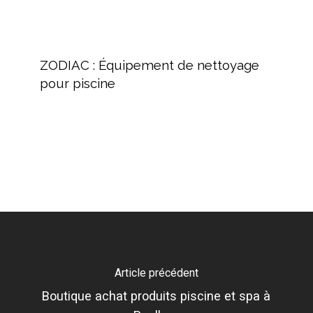
ZODIAC
:
ZODIAC : Équipement de nettoyage
Équipement
pour piscine
de
nettoyage
pour
piscine
Article précédent
Boutique achat produits piscine et spa à