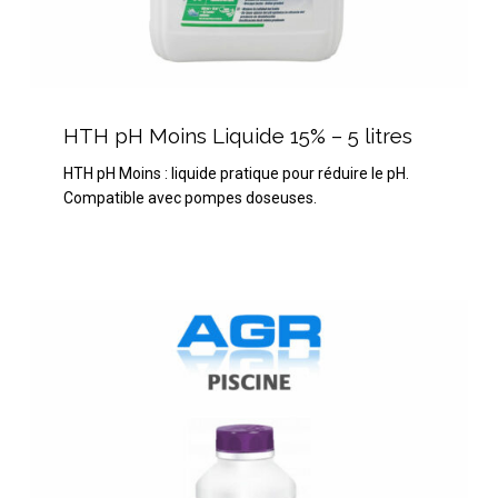
HTH
pH
HTH pH Moins Liquide 15% – 5 litres
Moins
HTH pH Moins : liquide pratique pour réduire le pH.
Liquide
Compatible avec pompes doseuses.
15%
–
5
litres
HTH
Spa
Anti
Algues
1
litre