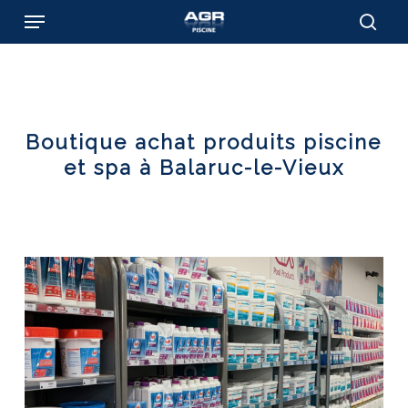
Skip
Menu
to
sear
main
content
Boutique achat produits piscine
et spa à Balaruc-le-Vieux