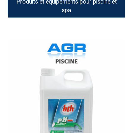
Produits et équipements pour piscine et
spa
HTH
pH
Moins
Liquide
15%
–
5
litres