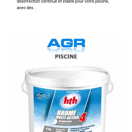
désinfection continue et stable pour votre piscine,
Seau
avec des…
5
kg
HTH
Brome
4
Actions
5
kg