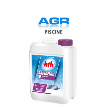
HTH
Rapidfloc
3
litres