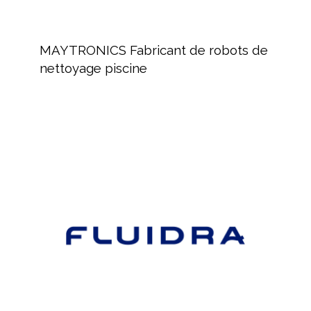
MAYTRONICS
Fabricant
MAYTRONICS Fabricant de robots de
de
nettoyage piscine
robots
de
nettoyage
piscine
FLUIDRA,
Distribution
de
produits
pour
le
marché
de
la
piscine