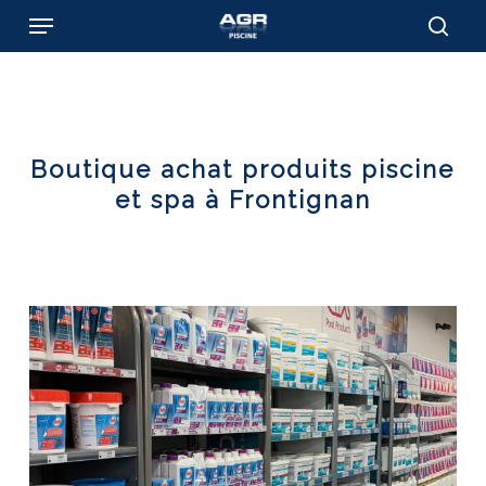
Skip
Menu
to
sear
main
content
Boutique achat produits piscine
et spa à Frontignan