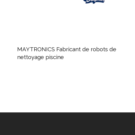
MAYTRONICS
Fabricant
MAYTRONICS Fabricant de robots de
de
nettoyage piscine
robots
de
nettoyage
piscine