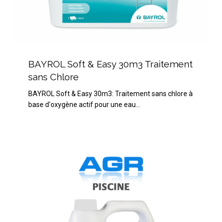
BAYROL
Soft
BAYROL Soft & Easy 30m3 Traitement
&
sans Chlore
Easy
BAYROL Soft & Easy 30m3: Traitement sans chlore à
30m3
base d'oxygène actif pour une eau…
Traitement
sans
Chlore
CTX
Floculant
Liquide
5L
(CTX
41)