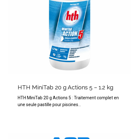
1.2
kg
HTH
MiniTab
HTH MiniTab 20 g Actions 5 – 1.2 kg
20
HTH MiniTab 20 g Actions 5 : Traitement complet en
g
une seule pastille pour piscines…
Actions
5
–
1.2
Spa
kg