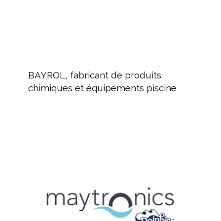
BAYROL,
fabricant
BAYROL, fabricant de produits
de
chimiques et équipements piscine
produits
chimiques
et
équipements
MAYTRONICS
piscine
Fabricant
de
robots
de
nettoyage
piscine