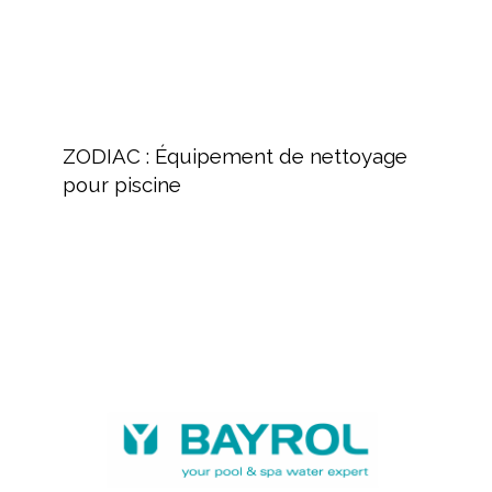
ZODIAC
:
ZODIAC : Équipement de nettoyage
Équipement
pour piscine
de
nettoyage
pour
piscine
BAYROL,
fabricant
de
produits
chimiques
et
équipements
piscine