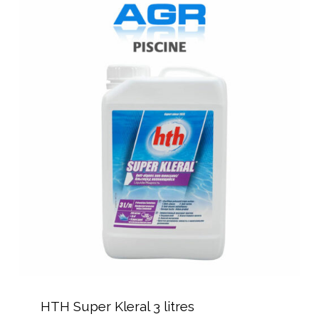
HTH
Super
Kleral
3
litres
HTH
Super
HTH Super Kleral 3 litres
Kleral