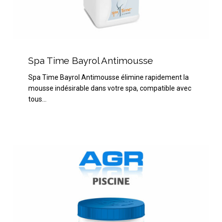
Spa
Time
Spa Time Bayrol Antimousse
Bayrol
Spa Time Bayrol Antimousse élimine rapidement la
Antimousse
mousse indésirable dans votre spa, compatible avec
tous…
HTH
MiniTab
20
g
Actions
5
–