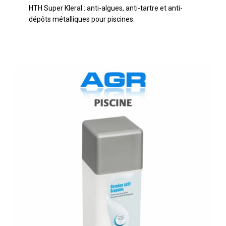
HTH Super Kleral : anti-algues, anti-tartre et anti-
3
dépôts métalliques pour piscines.
litres
BAYROL
Spa
Time
Oxygène
Actif
1
kg