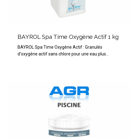
BAYROL
Spa
BAYROL Spa Time Oxygène Actif 1 kg
Time
BAYROL Spa Time Oxygène Actif : Granulés
Oxygène
d'oxygène actif sans chlore pour une eau plus…
Actif
1
kg
HTH
Spa
Oxygène
Actif
20
g