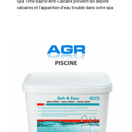
Spa Time Bayrol Anti-Calcaire prévient les dépôts
Anti-
calcaires et l’apparition d’eau trouble dans votre spa.
calcaire
…
BAYROL
Soft
&
Easy
30m3
Traitement
sans
Chlore