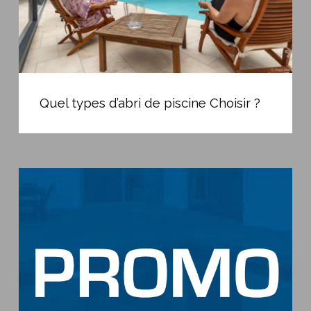
Quel
types
Quel types d’abri de piscine Choisir ?
d’abri
de
piscine
Choisir
Promo
?
ouverture