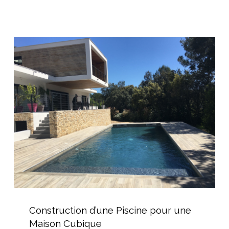
proche
de
Béziers
Construction
d’une
Piscine
pour
une
Maison
Cubique
Construction
d’une
Construction d’une Piscine pour une
Piscine
Maison Cubique