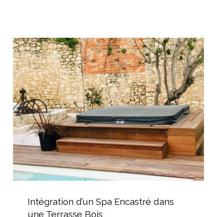
et
durable
Intégration
d’un
Spa
Encastré
dans
une
Terrasse
Bois
Intégration
d’un
Intégration d’un Spa Encastré dans
Spa
une Terrasse Bois