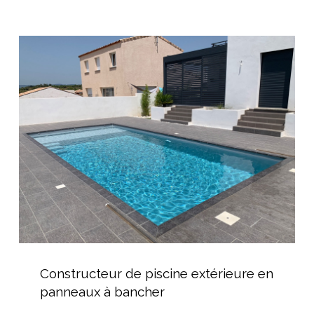
Constructeur
de
piscine
extérieure
en
panneaux
à
bancher
Constructeur
de
Constructeur de piscine extérieure en
piscine
panneaux à bancher
extérieure