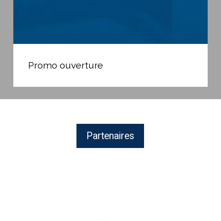
Promo
ouverture
Promo ouverture
Partenaires
Revendeur
de
produits
pour