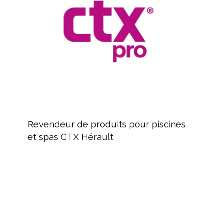
piscines
et
spas
CTX
Hérault
Revendeur
de
Revendeur de produits pour piscines
produits
et spas CTX Hérault
pour
piscines
et
spas
MAYTRONICS
CTX
Fabricant
Hérault
de