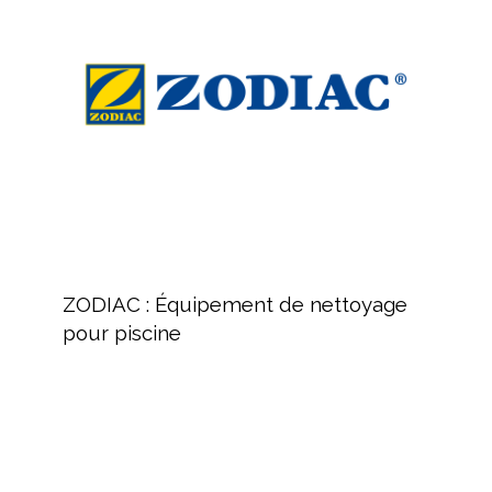
de
nettoyage
pour
piscine
ZODIAC
:
ZODIAC : Équipement de nettoyage
Équipement
pour piscine
de
nettoyage
pour
piscine