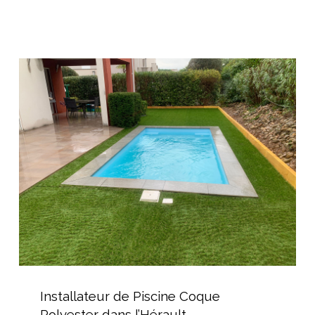
pour
une
Maison
Cubique
Installateur
de
Piscine
Coque
Polyester
dans
l’Hérault
Installateur
de
Installateur de Piscine Coque
Piscine
Polyester dans l’Hérault