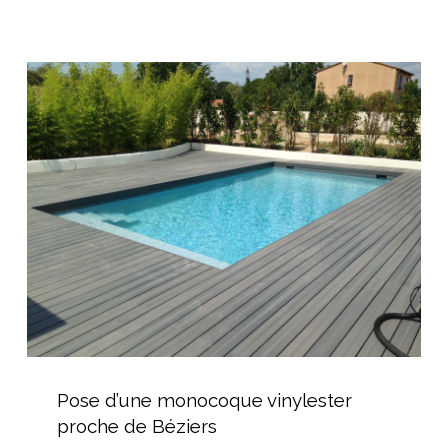
en
panneaux
à
Pose
bancher
d’une
monocoque
vinylester
proche
de
Béziers
Pose
d’une
Pose d’une monocoque vinylester
monocoque
proche de Béziers
vinylester