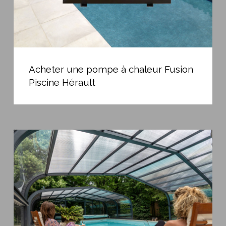
Acheter
une
Acheter une pompe à chaleur Fusion
pompe
Piscine Hérault
à
chaleur
Fusion
Piscine
Quel
Hérault
types
d’abri
de
piscine
Choisir
?