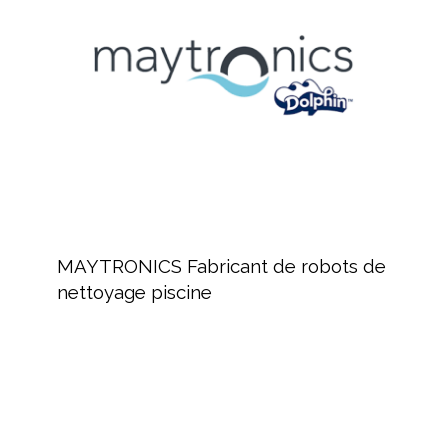
robots
de
nettoyage
piscine
MAYTRONICS
Fabricant
MAYTRONICS Fabricant de robots de
de
nettoyage piscine
robots
de
nettoyage
piscine
ZODIAC
:
Équipement