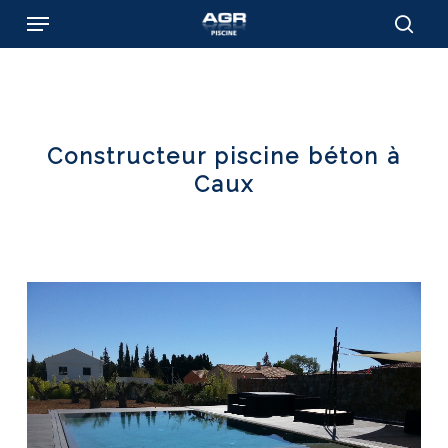
Skip
Menu
to
sear
main
content
Constructeur piscine béton à
Caux