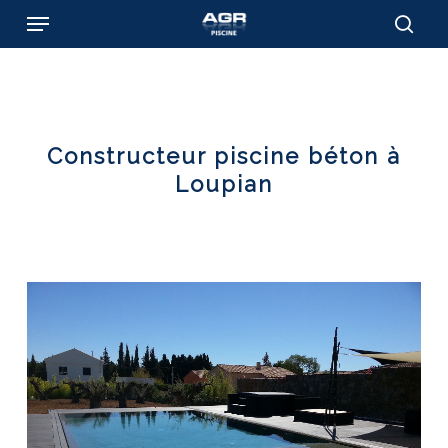
Skip
Menu
to
sear
main
content
Constructeur piscine béton à
Loupian