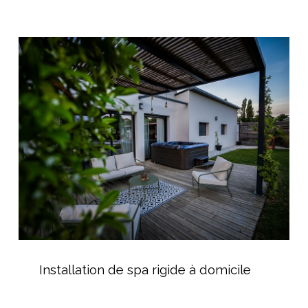
débordement
de
Installation
forme
de
libre
spa
rigide
à
domicile
Installation
de
Installation de spa rigide à domicile
spa
rigide