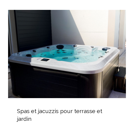
d’extérieur
Spas
et
jacuzzis
pour
terrasse
et
jardin
Spas
et
Spas et jacuzzis pour terrasse et
jacuzzis
jardin
pour
terrasse