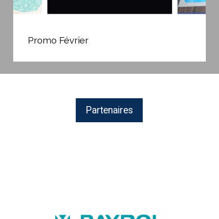
Promo
Février
Promo Février
Partenaires
BAYROL,
fabricant
de
produits
chimiques
et