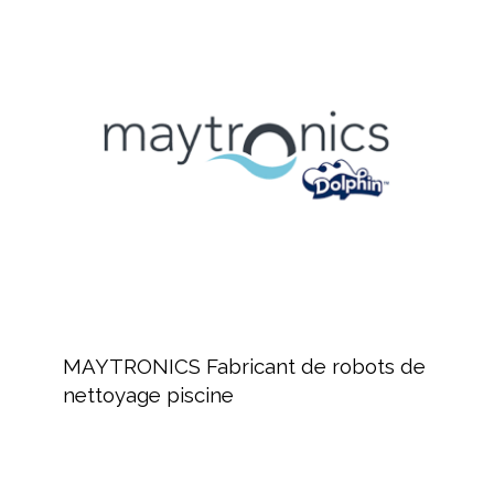
MAYTRONICS
Fabricant
de
robots
de
nettoyage
piscine
MAYTRONICS
Fabricant
MAYTRONICS Fabricant de robots de
de
nettoyage piscine
robots
de
nettoyage
piscine