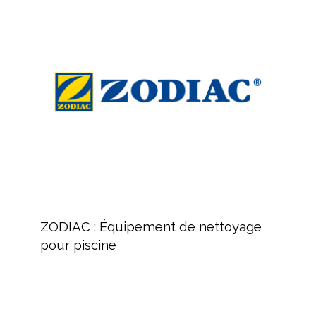
:
la
Équipement
piscine
de
nettoyage
pour
piscine
ZODIAC
:
ZODIAC : Équipement de nettoyage
Équipement
pour piscine
de
nettoyage
pour
piscine