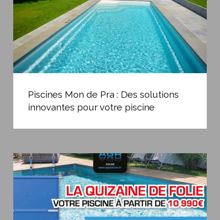
solutions
innovantes
pour
votre
piscine
Piscines
Mon
Piscines Mon de Pra : Des solutions
de
innovantes pour votre piscine
Pra
:
Des
solutions
La
innovantes
Quinzaine
pour
de
votre
folie
piscine