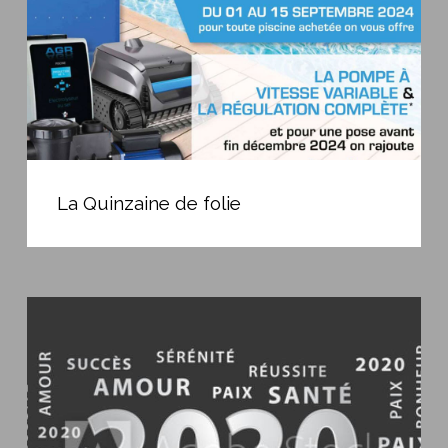
La
Quinzaine
La Quinzaine de folie
de
folie
Bonne
année
2020