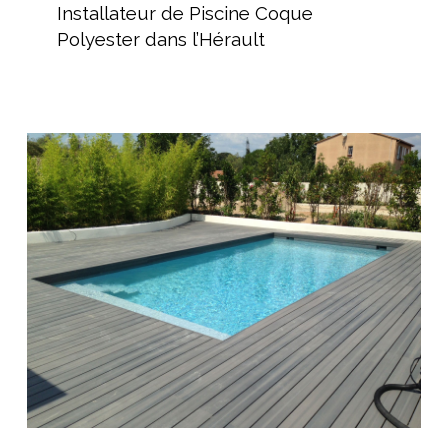
de
Installateur de Piscine Coque
Piscine
Polyester dans l’Hérault
Coque
Polyester
dans
l’Hérault
Pose
d’une
monocoque
vinylester
proche
de
Béziers
Pose