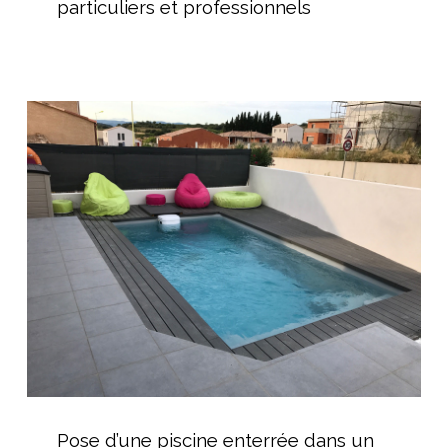
particuliers et professionnels
de
nage
pour
particuliers
Pose
et
d’une
professionnels
piscine
enterrée
dans
un
jardin
de
ville
Pose
d’une
Pose d’une piscine enterrée dans un