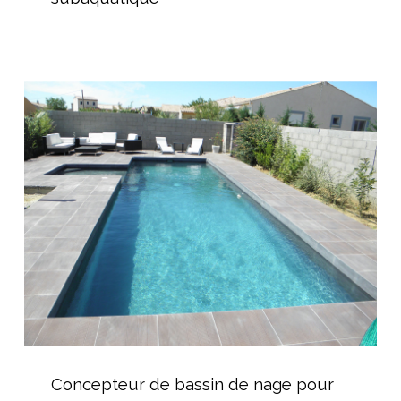
lumière
subaquatique
Concepteur
de
bassin
de
nage
pour
particuliers
et
professionnels
Concepteur
de
Concepteur de bassin de nage pour
bassin