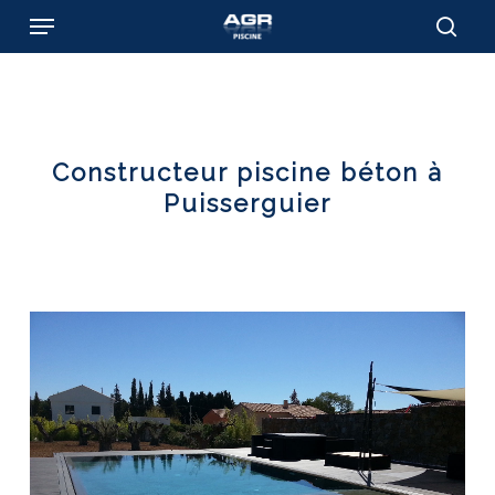
Skip
Menu
to
sear
main
content
Constructeur piscine béton à
Puisserguier