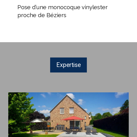
d’une
Pose d’une monocoque vinylester
monocoque
proche de Béziers
vinylester
proche
de
Béziers
Expertise
Piscines
Mon
de
Pra
:
Des