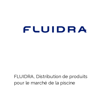
Distribution
de
produits
pour
le
marché
de
la
piscine
FLUIDRA,
Distribution
FLUIDRA, Distribution de produits
de
pour le marché de la piscine
produits
pour
le
marché
ZODIAC
de