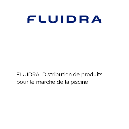
produits
pour
le
marché
de
la
piscine
FLUIDRA,
Distribution
FLUIDRA, Distribution de produits
de
pour le marché de la piscine
produits
pour
le
marché
de
la
piscine