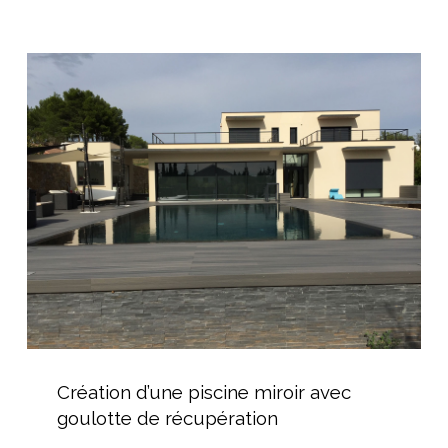
d’extérieur
Création
d’une
piscine
miroir
avec
goulotte
de
récupération
Création
d’une
Création d’une piscine miroir avec
piscine
goulotte de récupération
miroir