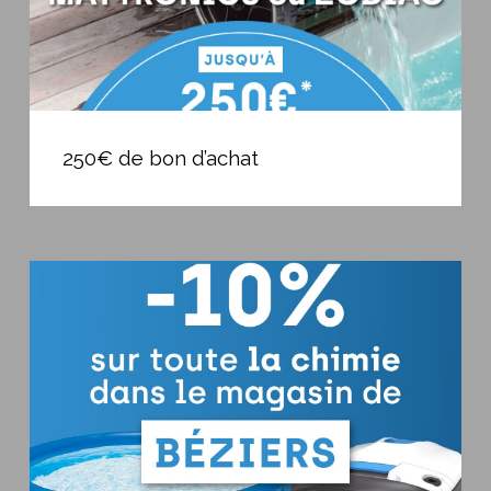
250€
de
250€ de bon d’achat
bon
d’achat
-10%
sur
la
chimie