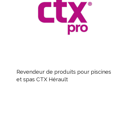
piscines
et
spas
CTX
Hérault
Revendeur
de
Revendeur de produits pour piscines
produits
et spas CTX Hérault
pour
piscines
et
spas
FLUIDRA,
CTX
Distribution
Hérault
de