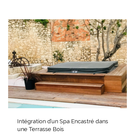
avec
goulotte
de
Intégration
récupération
d’un
Spa
Encastré
dans
une
Terrasse
Bois
Intégration
d’un
Intégration d’un Spa Encastré dans
Spa
une Terrasse Bois
Encastré