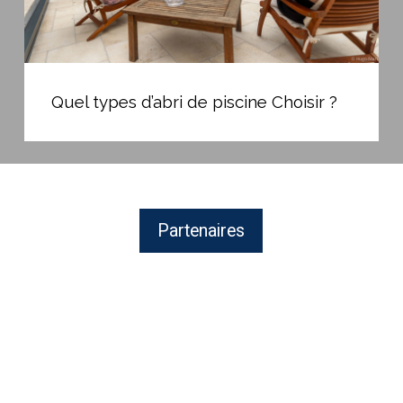
Quel
types
Quel types d’abri de piscine Choisir ?
d’abri
de
piscine
Choisir
?
Partenaires
ZODIAC
:
Équipement
de