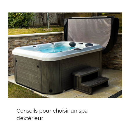
volet
immergé
Conseils
pour
choisir
un
spa
d’extérieur
Conseils
pour
Conseils pour choisir un spa
choisir
d’extérieur
un
spa