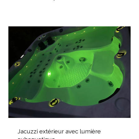
pour
une
Maison
Cubique
Jacuzzi
extérieur
avec
lumière
subaquatique
Jacuzzi
extérieur
Jacuzzi extérieur avec lumière
avec