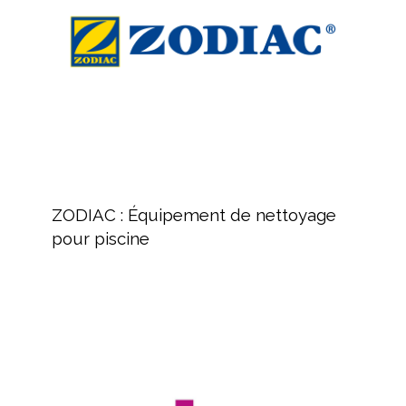
nettoyage
pour
piscine
ZODIAC
:
ZODIAC : Équipement de nettoyage
Équipement
pour piscine
de
nettoyage
pour
piscine
Revendeur
de
produits
pour