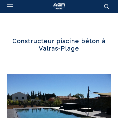
Skip
Menu
to
sear
main
content
Constructeur piscine béton à
Valras-Plage