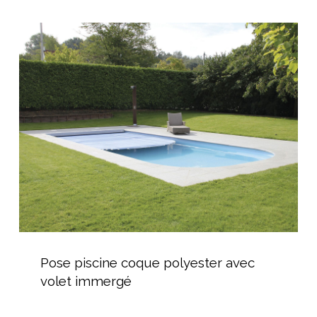
Pose
piscine
coque
polyester
avec
volet
immergé
Pose
piscine
Pose piscine coque polyester avec
coque
volet immergé
polyester
avec