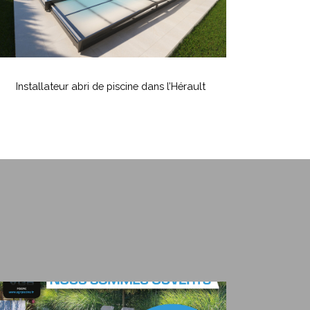
nstallateur
bri
Installateur abri de piscine dans l’Hérault
e
iscine
ans
’Hérault
Nous
sommes