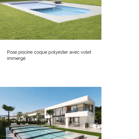
olet
immergé
Pose
iscine
Pose piscine coque polyester avec volet
coque
immergé
olyester
vec
olet
immergé
nstallateur
bri
e
iscine
ans
’Hérault