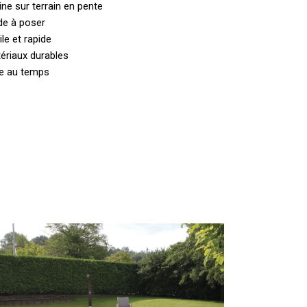
ine sur terrain en pente
de à poser
le et rapide
tériaux durables
te au temps
Pose
iscine
coque
olyester
vec