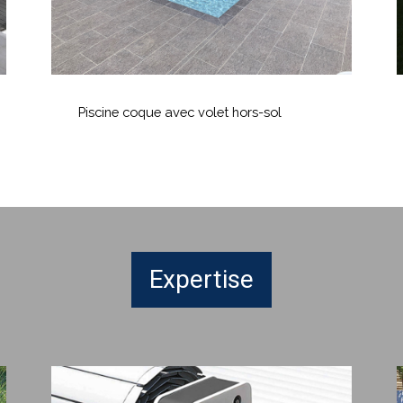
Piscine
I
coque
a
Piscine coque avec volet hors-sol
avec
d
volet
p
hors-
d
sol
l
Expertise
Volet
Hors-