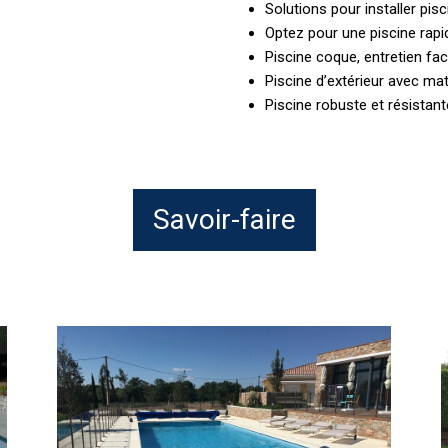
Solutions pour installer pisc
Optez pour une piscine rapi
Piscine coque, entretien faci
Piscine d’extérieur avec ma
Piscine robuste et résistan
Savoir-faire
Vente
de
p
piscine
coque
p
dans
a