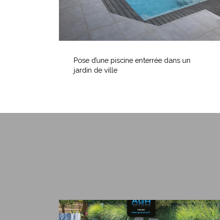
de
ville
Pose
d’une
Pose d’une piscine enterrée dans un
piscine
jardin de ville
enterrée
dans
un
jardin
de
ville
L’offre
immanquable