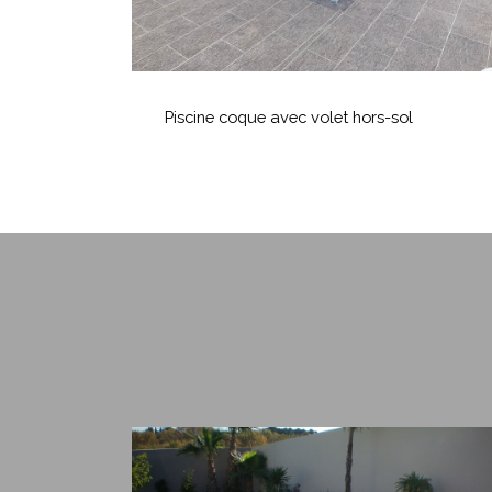
Piscine
coque
Piscine coque avec volet hors-sol
avec
volet
hors-
sol
Entretien
de
piscine