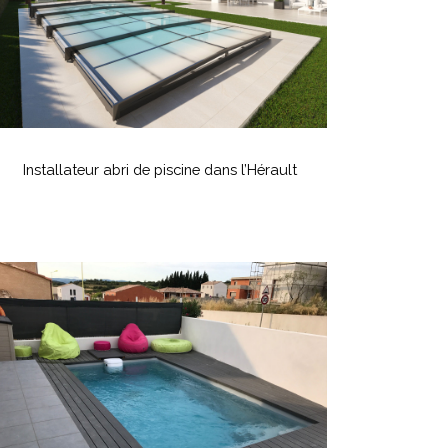
’Hérault
nstallateur
bri
Installateur abri de piscine dans l’Hérault
e
iscine
ans
’Hérault
Pose
’une
iscine
nterrée
ans
n
ardin
e