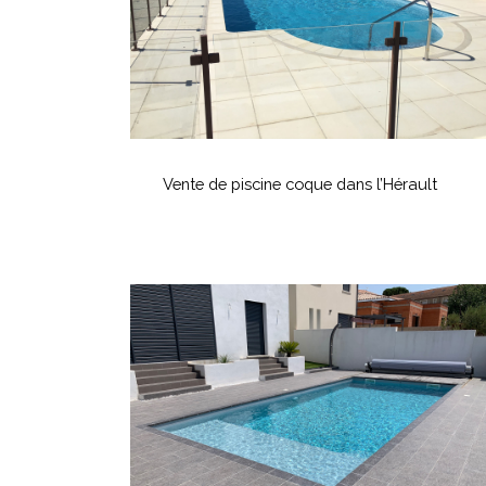
l’Hérault
Vente
de
Vente de piscine coque dans l’Hérault
piscine
coque
dans
l’Hérault
Piscine
coque
avec
volet
hors-
sol