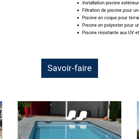
Installation piscine extérie
Filtration de piscine pour u
Piscine en coque pour terr
Piscine en polyester pour un
Piscine résistante aux UV e
Savoir-faire
Piscine
I
coque
a
écologique
d
et
p
durable
d