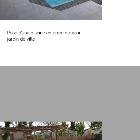
ille
Pose
’une
Pose d’une piscine enterrée dans un
iscine
jardin de ville
nterrée
ans
n
ardin
e
ille
ourquoi
hoisir
AGR