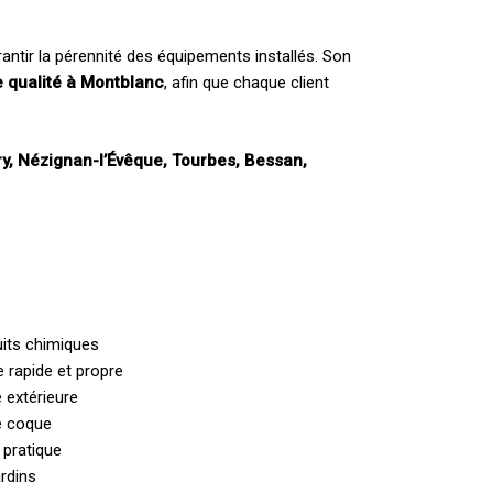
antir la pérennité des équipements installés. Son
e qualité à Montblanc
, afin que chaque client
ry, Nézignan-l’Évêque, Tourbes, Bessan,
uits chimiques
e rapide et propre
 extérieure
e coque
 pratique
ardins