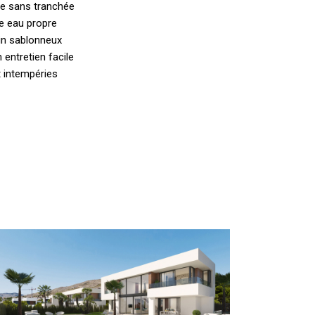
ure sans tranchée
ne eau propre
ain sablonneux
 entretien facile
t intempéries
nstallateur
bri
e
iscine
ans