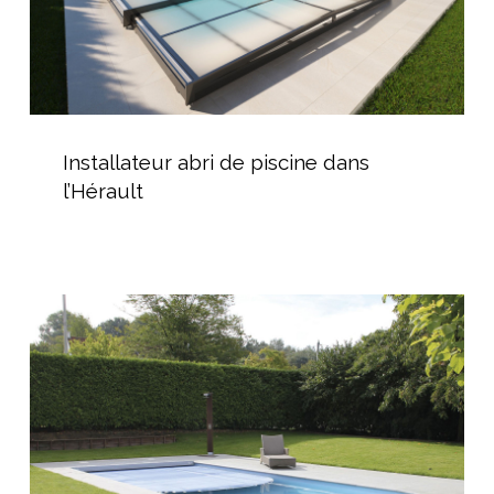
Installateur
abri
Installateur abri de piscine dans
de
l’Hérault
piscine
dans
l’Hérault
Pose
piscine
coque
polyester
avec
volet
immergé