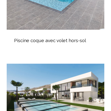
Piscine
coque
Piscine coque avec volet hors-sol
avec
volet
hors-
sol
Installateur
abri
de
piscine
dans
l’Hérault