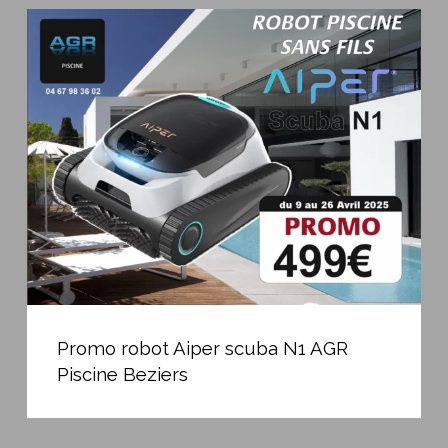
Promo
robot
Aiper
scuba
N1
AGR
Piscine
Beziers
Promo
robot
Promo robot Aiper scuba N1 AGR
Aiper
Piscine Beziers
scuba
N1
AGR