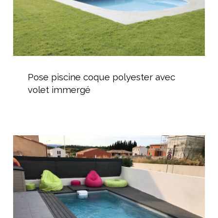
Pose
piscine
Pose piscine coque polyester avec
coque
volet immergé
polyester
avec
volet
immergé
Pose
d’une
piscine
enterrée
dans
un
jardin