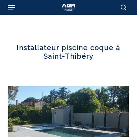
Skip
Menu
to
sear
main
content
Installateur piscine coque à
Saint-Thibéry