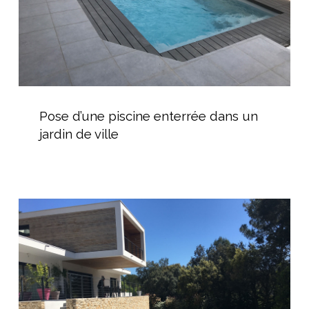
de
ville
Pose
d’une
Pose d’une piscine enterrée dans un
piscine
jardin de ville
enterrée
dans
un
jardin
Construction
de
d’une
ville
Piscine
pour
une
Maison
Cubique