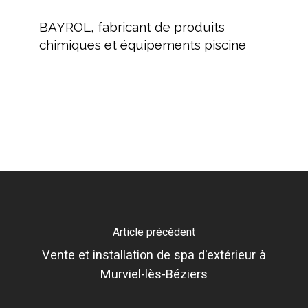
BAYROL,
fabricant
BAYROL, fabricant de produits
de
chimiques et équipements piscine
produits
chimiques
et
équipements
piscine
Article précédent
Vente et installation de spa d'extérieur à
Murviel-lès-Béziers