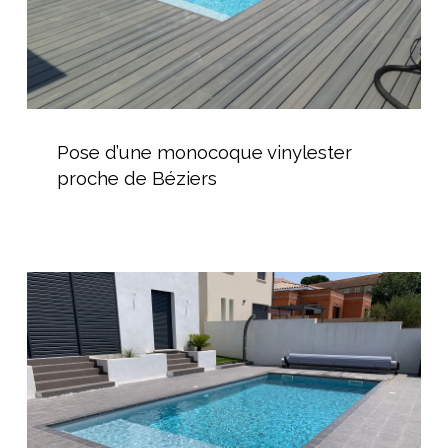
Pose
d’une
Pose d’une monocoque vinylester
monocoque
proche de Béziers
vinylester
proche
de
Béziers
Piscine
coque
avec
volet
hors-
sol