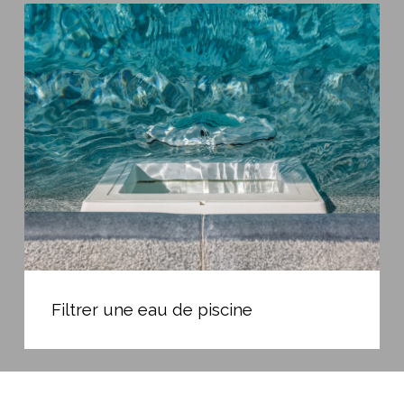
Filtrer
une
eau
de
piscine
Filtrer
une
Filtrer une eau de piscine
eau
de
piscine