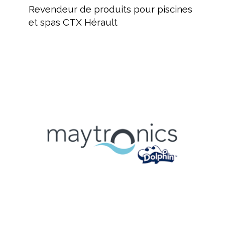
de
Revendeur de produits pour piscines
produits
et spas CTX Hérault
pour
piscines
et
spas
MAYTRONICS
CTX
Fabricant
Hérault
de
robots
de
nettoyage
piscine
MAYTRONICS