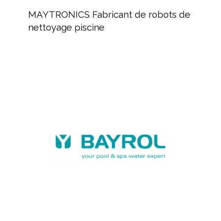
Fabricant
MAYTRONICS Fabricant de robots de
de
nettoyage piscine
robots
de
nettoyage
piscine
BAYROL,
fabricant
de
produits
chimiques
et
équipements
piscine