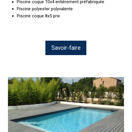
Piscine coque 10x4 entièrement préfabriquée
Piscine polyester polyvalente
Piscine coque 8x5 prix
Savoir-faire
Pose
d’une
monocoque
vinylester
proche
de
Béziers