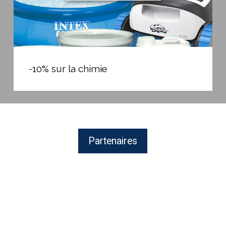
-10%
sur
-10% sur la chimie
la
chimie
Partenaires
BAYROL,
fabricant
de