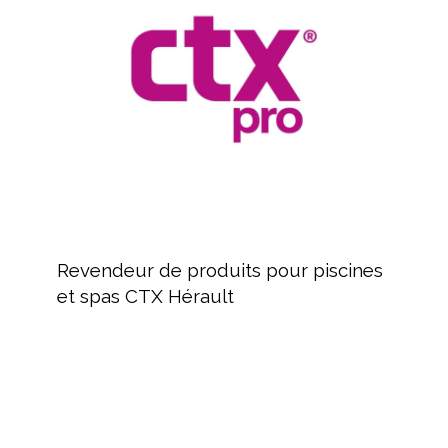
pour
piscines
et
spas
CTX
Hérault
Revendeur
de
Revendeur de produits pour piscines
produits
et spas CTX Hérault
pour
piscines
et
spas
MAYTRONICS
CTX
Fabricant
Hérault