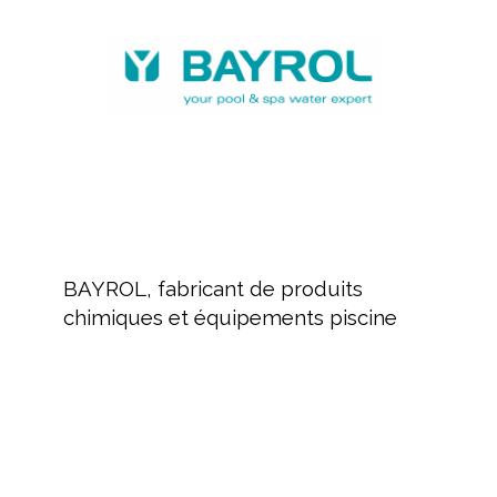
produits
chimiques
et
équipements
piscine
BAYROL,
fabricant
BAYROL, fabricant de produits
de
chimiques et équipements piscine
produits
chimiques
et
équipements
Revendeur
piscine
de
produits