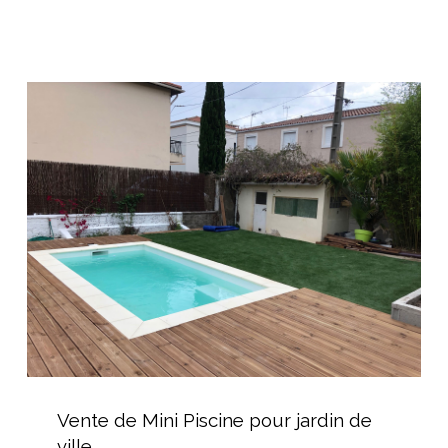
un
spa
d’extérieur
Vente
de
Mini
Piscine
pour
jardin
de
ville
Vente
de
Vente de Mini Piscine pour jardin de
Mini
ville