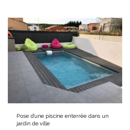
coque
dans
l’Hérault
Pose
d’une
piscine
enterrée
dans
un
jardin
de
ville
Pose
d’une
Pose d’une piscine enterrée dans un
piscine
jardin de ville
enterrée