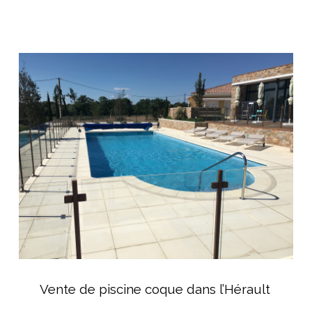
une
Maison
Cubique
Vente
de
piscine
coque
dans
l’Hérault
Vente
de
Vente de piscine coque dans l’Hérault
piscine