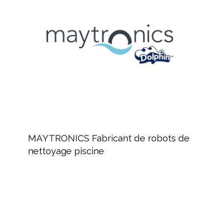
de
robots
de
nettoyage
piscine
MAYTRONICS
Fabricant
MAYTRONICS Fabricant de robots de
de
nettoyage piscine
robots
de
nettoyage
piscine