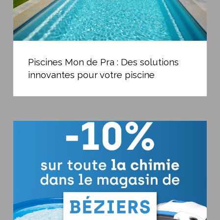
votre
piscine
Piscines
Mon
Piscines Mon de Pra : Des solutions
de
innovantes pour votre piscine
Pra
:
Des
solutions
-10%
innovantes
sur
pour
la
votre
chimie
piscine