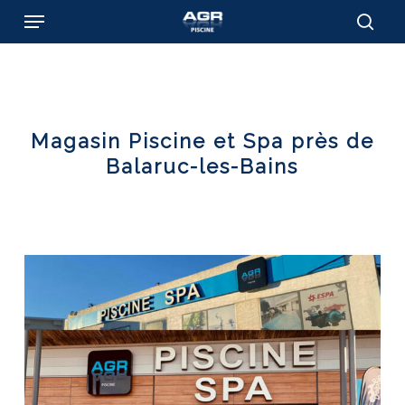
Skip
Menu
to
sear
main
content
Magasin Piscine et Spa près de
Balaruc-les-Bains