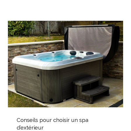
dans
un
jardin
Conseils
de
pour
ville
choisir
un
spa
d’extérieur
Conseils
pour
Conseils pour choisir un spa
choisir
d’extérieur