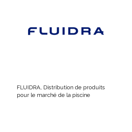
de
produits
pour
le
marché
de
la
piscine
FLUIDRA,
Distribution
FLUIDRA, Distribution de produits
de
pour le marché de la piscine
produits
pour
le
marché
ZODIAC
de