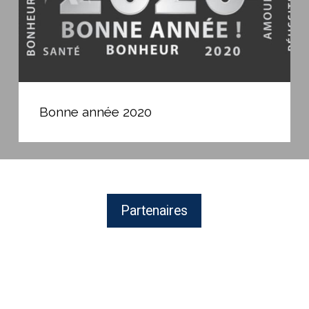
Bonne
année
Bonne année 2020
2020
Partenaires
BAYROL,
fabricant