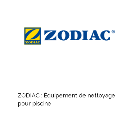
:
la
Équipement
piscine
de
nettoyage
pour
piscine
ZODIAC
:
ZODIAC : Équipement de nettoyage
Équipement
pour piscine
de
nettoyage
pour
piscine