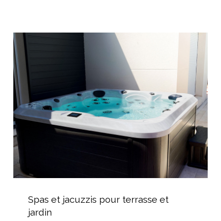
avec
volet
immergé
Spas
et
jacuzzis
pour
terrasse
et
jardin
Spas
et
Spas et jacuzzis pour terrasse et
jacuzzis
jardin
pour