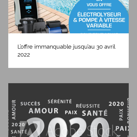
L’offre
immanquable
L’offre immanquable jusqu’au 30 avril
jusqu’au
2022
30
avril
2022
Bonne
année
2020