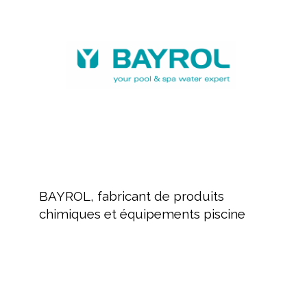
de
produits
chimiques
et
équipements
piscine
BAYROL,
fabricant
BAYROL, fabricant de produits
de
chimiques et équipements piscine
produits
chimiques
et
équipements
FLUIDRA,
piscine
Distribution