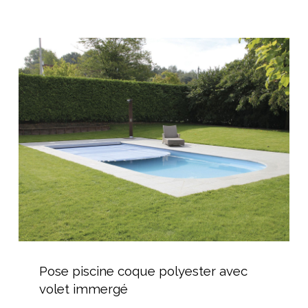
Pose
piscine
coque
polyester
avec
volet
immergé
Pose
piscine
Pose piscine coque polyester avec
coque
volet immergé
polyester