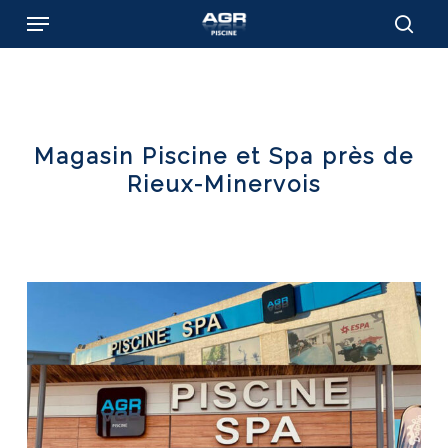
Skip
Menu
to
sear
main
content
Magasin Piscine et Spa près de
Rieux-Minervois