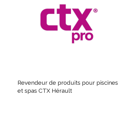
pour
piscines
et
spas
CTX
Hérault
Revendeur
de
Revendeur de produits pour piscines
produits
et spas CTX Hérault
pour
piscines
et
spas
FLUIDRA,
CTX
Distribution
Hérault
de