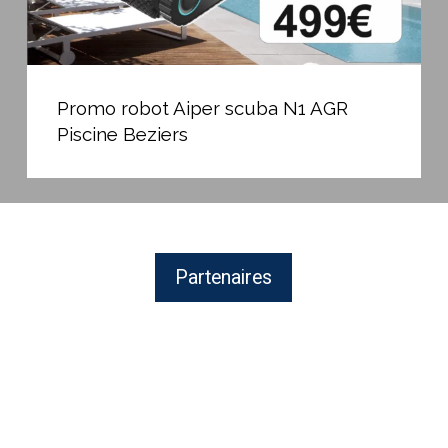
Promo
robot
Promo robot Aiper scuba N1 AGR
Aiper
Piscine Beziers
scuba
N1
AGR
Piscine
Beziers
Partenaires
BAYROL,
fabricant
de