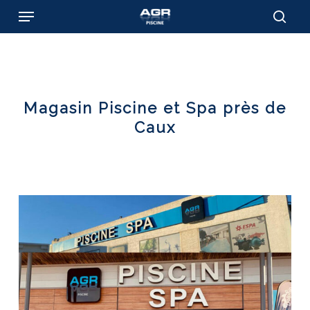
Skip
Menu
to
sear
main
content
Magasin Piscine et Spa près de
Caux