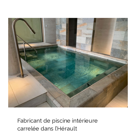
du
Spas
à
Fabricant
Thézan
de
piscine
intérieure
carrelée
dans
l’Hérault
Fabricant
de
Fabricant de piscine intérieure
piscine
carrelée dans l’Hérault
intérieure