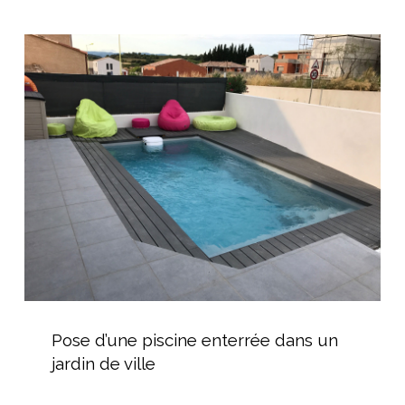
Pose
d’une
piscine
enterrée
dans
un
jardin
de
ville
Pose
d’une
Pose d’une piscine enterrée dans un
piscine
jardin de ville
enterrée
dans