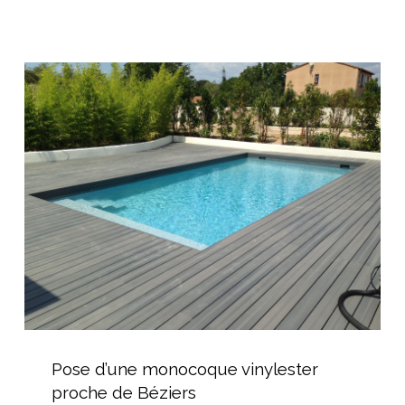
carrelée
dans
l’Hérault
Pose
d’une
monocoque
vinylester
proche
de
Béziers
Pose
d’une
Pose d’une monocoque vinylester
monocoque
proche de Béziers
vinylester