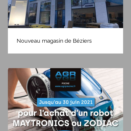
Nouveau
magasin
Nouveau magasin de Béziers
de
Béziers
250€
de
bon
d’achat