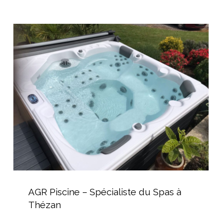
un
jardin
AGR
de
Piscine
ville
–
Spécialiste
du
Spas
à
Thézan
AGR
Piscine
AGR Piscine – Spécialiste du Spas à
–
Thézan
Spécialiste