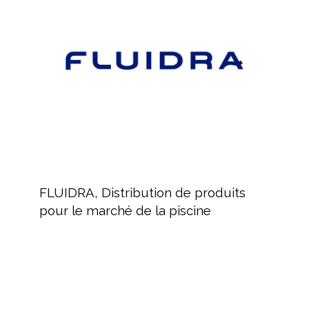
produits
pour
le
marché
de
la
piscine
FLUIDRA,
Distribution
FLUIDRA, Distribution de produits
de
pour le marché de la piscine
produits
pour
le
marché
de
la