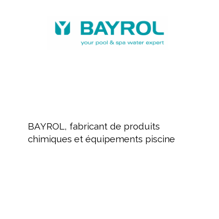
produits
chimiques
et
équipements
piscine
BAYROL,
fabricant
BAYROL, fabricant de produits
de
chimiques et équipements piscine
produits
chimiques
et
équipements
Revendeur
piscine
de
produits