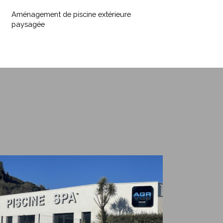
e
Aménagement de piscine extérieure
iscine
paysagée
xtérieure
aysagée
agasin
e
iscine
édarieux