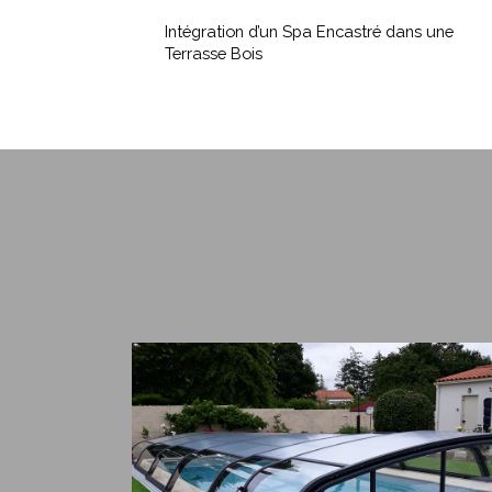
d’un
Intégration d’un Spa Encastré dans une
Spa
Terrasse Bois
Encastré
dans
une
Terrasse
Bois
Pourquoi
Installer
un
Abri
de
Piscine