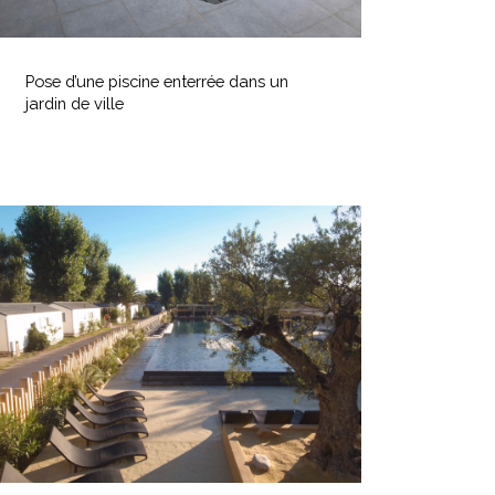
Pose
’une
Pose d’une piscine enterrée dans un
iscine
jardin de ville
nterrée
ans
n
ardin
Aménagement
e
e
ille
iscine
xtérieure
aysagée
Aménagement