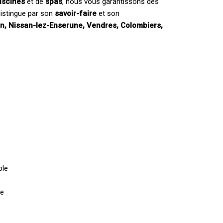
iscines
et de
spas
, nous vous garantissons des
istingue par son
savoir-faire
et son
an, Nissan-lez-Enserune, Vendres, Colombiers,
ble
ée