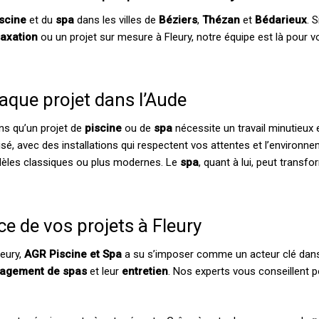
iscine
et du
spa
dans les villes de
Béziers
,
Thézan
et
Bédarieux
. 
laxation
ou un projet sur mesure à Fleury, notre équipe est là pou
aque projet dans l’Aude
ns qu’un projet de
piscine
ou de
spa
nécessite un travail minutieux 
sé, avec des installations qui respectent vos attentes et l’environ
odèles classiques ou plus modernes. Le
spa
, quant à lui, peut transf
ce de vos projets à Fleury
leury,
AGR Piscine et Spa
a su s’imposer comme un acteur clé dan
agement de spas
et leur
entretien
. Nos experts vous conseillent p