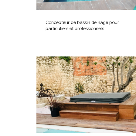
Concepteur
de
Concepteur de bassin de nage pour
bassin
particuliers et professionnels
de
nage
pour
particuliers
Intégration
et
d’un
professionnels
Spa
Encastré
dans
une
Terrasse
Bois
Intégration