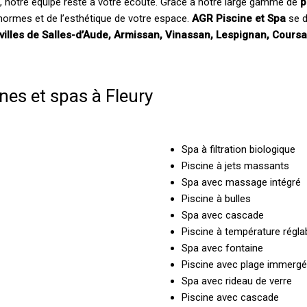
, notre équipe reste à votre écoute. Grâce à notre large gamme de
p
 normes et de l’esthétique de votre espace.
AGR Piscine et Spa
se d
 villes de Salles-d’Aude, Armissan, Vinassan, Lespignan, Cours
ines et spas à Fleury
Spa à filtration biologique
Piscine à jets massants
Spa avec massage intégré
Piscine à bulles
Spa avec cascade
Piscine à température régla
Spa avec fontaine
Piscine avec plage immerg
Spa avec rideau de verre
Piscine avec cascade