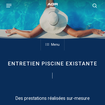
Skip
Menu
to
sear
main
content
Menu
ENTRETIEN PISCINE EXISTANTE
Des prestations réalisées sur-mesure