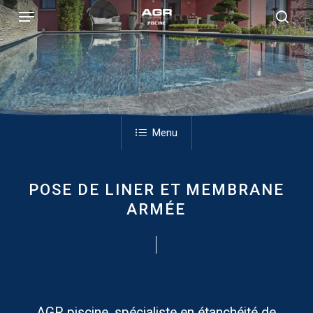
Skip
Menu
to
sear
main
content
Menu
POSE DE LINER ET MEMBRANE
ARMÉE
AGR piscine, spécialiste en étanchéité de