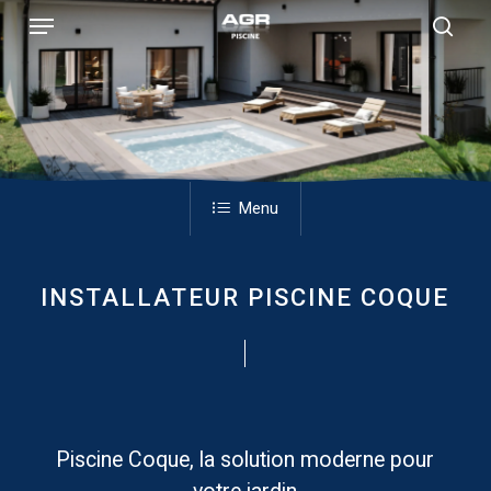
Skip
Menu
to
sear
main
content
Menu
INSTALLATEUR PISCINE COQUE
Piscine Coque, la solution moderne pour