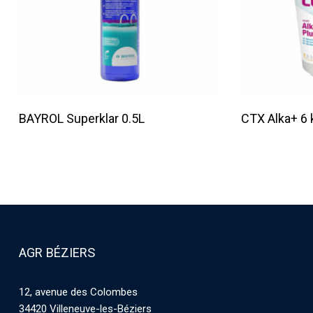
Lire La Suite
BAYROL Superklar 0.5L
CTX Alka+ 6 
AGR BÉZIERS
12, avenue des Colombes
34420 Villeneuve-les-Béziers